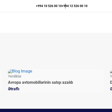
+994 10 526 00 10
+994 12 526 00 10
Yeniliklər
Y
Avropa avtomobillərinin satışı azalıb
D
Ətraflı
Ə