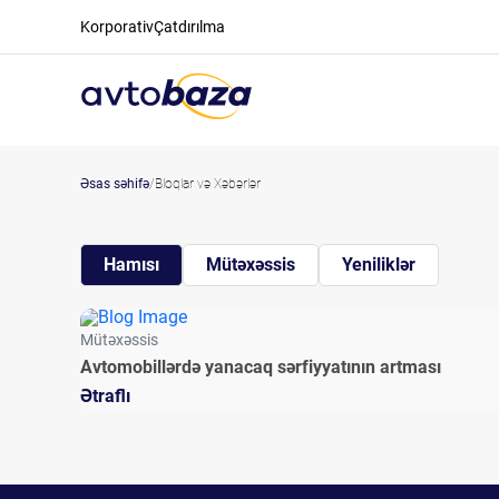
Korporativ
Çatdırılma
Əsas səhifə
Bloqlar və Xəbərlər
Hamısı
Mütəxəssis
Yeniliklər
Mütəxəssis
Avtomobillərdə yanacaq sərfiyyatının artması
Ətraflı