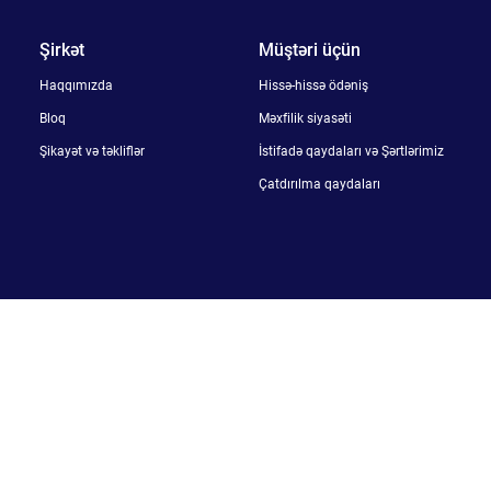
Şirkət
Müştəri üçün
Haqqımızda
Hissə-hissə ödəniş
Bloq
Məxfilik siyasəti
Şikayət və təkliflər
İstifadə qaydaları və Şərtlərimiz
Çatdırılma qaydaları