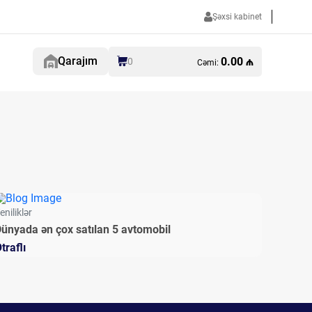
Şəxsi kabinet
Qarajım
0.00 ₼
0
Cəmi:
eniliklər
ünyada ən çox satılan 5 avtomobil
traflı