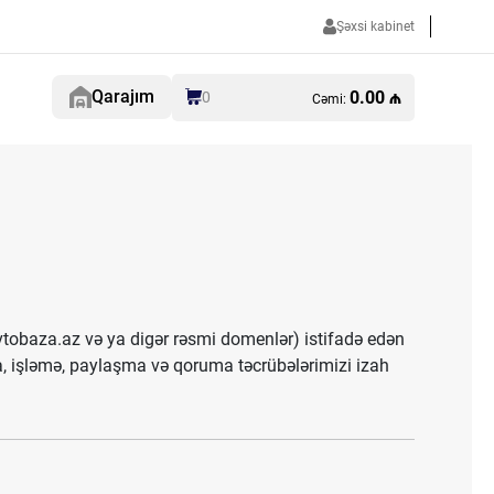
Şəxsi kabinet
Qarajım
0.00 ₼
0
Cəmi:
vtobaza.az
və ya digər rəsmi domenlər) istifadə edən
a, işləmə, paylaşma və qoruma təcrübələrimizi izah