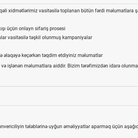
qəli xidmətlərimiz vasitəsilə toplanan bütün fərdi məlumatlara şam
ışı üçün onlayn sifariş prosesi
alar vasitəsilə təşkil olunmuş kampaniyalar
imlə əlaqəyə keçərkən təqdim etdiyiniz məlumatlar
ə işlənən məlumatlara aiddir. Bizim tərəfimizdən idarə olunmay
nvericiliyin tələblərinə uyğun əməliyyatlar aparmaq üçün aşağıda