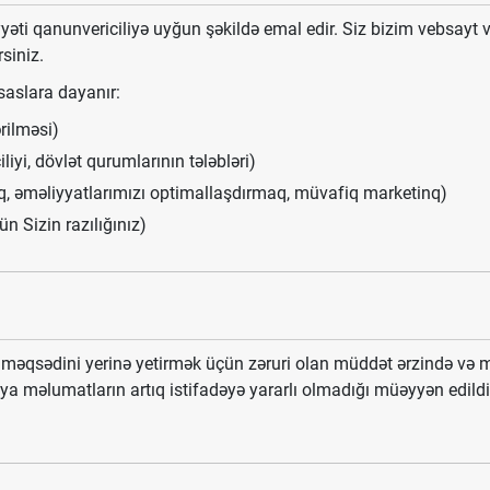
ti qanunvericiliyə uyğun şəkildə emal edir. Siz bizim vebsayt v
siniz.
saslara dayanır:
ərilməsi)
iyi, dövlət qurumlarının tələbləri)
, əməliyyatlarımızı optimallaşdırmaq, müvafiq marketinq)
n Sizin razılığınız)
məqsədini yerinə yetirmək üçün zəruri olan müddət ərzində və m
 məlumatların artıq istifadəyə yararlı olmadığı müəyyən edildik