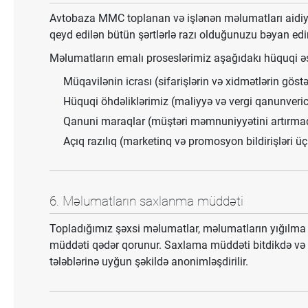
Avtobaza MMC toplanan və işlənən məlumatları aidiyyə
qeyd edilən bütün şərtlərlə razı olduğunuzu bəyan edir
Məlumatların emalı proseslərimiz aşağıdakı hüquqi ə
Müqavilənin icrası
(sifarişlərin və xidmətlərin göst
Hüquqi öhdəliklərimiz
(maliyyə və vergi qanunvericil
Qanuni maraqlar
(müştəri məmnuniyyətini artırmaq
Açıq razılıq
(marketinq və promosyon bildirişləri üçü
6. Məlumatların saxlanma müddəti
Topladığımız şəxsi məlumatlar, məlumatların yığılma 
müddəti qədər qorunur. Saxlama müddəti bitdikdə və ya
tələblərinə uyğun şəkildə anonimləşdirilir.