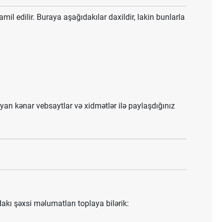
il edilir. Buraya aşağıdakılar daxildir, lakin bunlarla
an kənar vebsaytlar və xidmətlər ilə paylaşdığınız
kı şəxsi məlumatları toplaya bilərik: