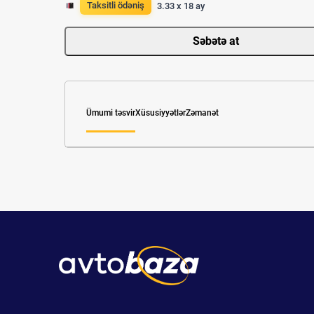
Taksitli ödəniş
3.33 x 18 ay
Səbətə at
Ümumi təsvir
Xüsusiyyətlər
Zəmanət