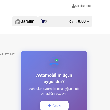
Şəxsi kabinet
Qarajım
0.00 ₼
0
Cəmi:
AB-472197
Avtomobilim üçün
uyğundur?
Məhsulun avtomobilinizə uyğun olub-
olmadığını yoxlayın
Yoxla