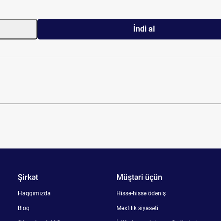
İndi al
Şirkət
Müştəri üçün
Haqqımızda
Hissə-hissə ödəniş
Bloq
Məxfilik siyasəti