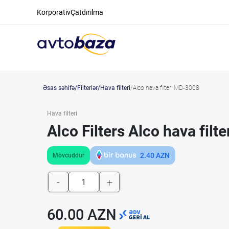
Korporativ
Çatdırılma
Əsas səhifə
Filterlər
Hava filteri
Alco hava filteri MD-3008
Hava filteri
Alco Filters Alco hava fil
2.40
AZN
Mövcuddur
-
+
60.00 AZN