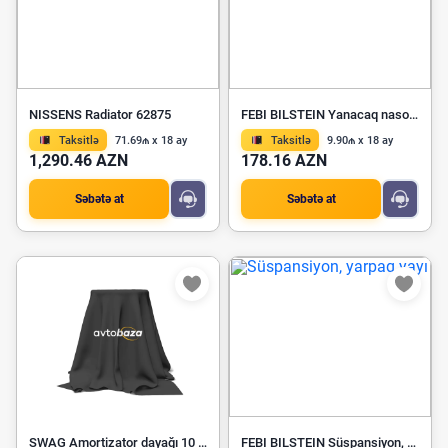
NISSENS Radiator 62875
FEBI BILSTEIN Yanacaq nasosu 47551
Taksitlə
71.69₼ x 18 ay
Taksitlə
9.90₼ x 18 ay
1,290.46 AZN
178.16 AZN
Səbətə at
Səbətə at
SWAG Amortizator dayağı 10 93 1475
FEBI BILSTEIN Süspansiyon, yarpaq yayı 04179