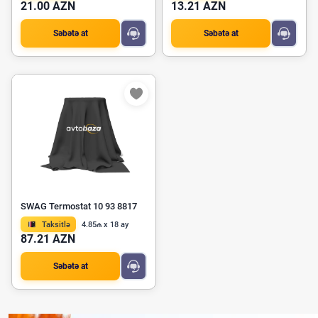
21.00 AZN
13.21 AZN
Səbətə at
Səbətə at
SWAG Termostat 10 93 8817
Taksitlə
4.85₼ x 18 ay
87.21 AZN
Səbətə at