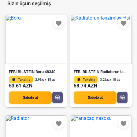
Sizin üçün seçilmiş
FEBI BILSTEIN Boru 48340
FEBI BILSTEIN Radiatorun tənzimləyicisi 11089
Taksitlə
2.98₼ x 18 ay
Taksitlə
3.26₼ x 18 ay
53.61 AZN
58.74 AZN
Səbətə at
Səbətə at