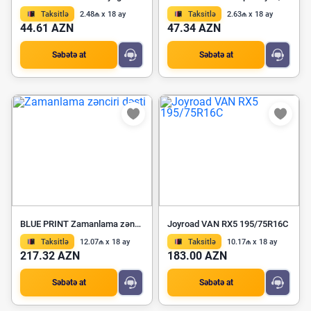
Taksitlə
2.48₼ x 18 ay
Taksitlə
2.63₼ x 18 ay
44.61 AZN
47.34 AZN
Səbətə at
Səbətə at
BLUE PRINT Zamanlama zənciri dəsti ADBP730083
Joyroad VAN RX5 195/75R16C
Taksitlə
12.07₼ x 18 ay
Taksitlə
10.17₼ x 18 ay
217.32 AZN
183.00 AZN
Səbətə at
Səbətə at