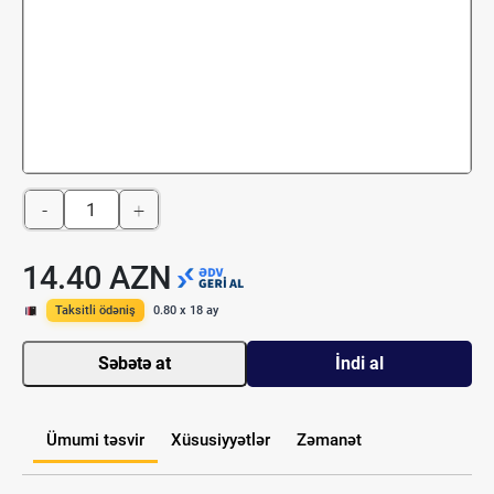
-
+
14.40 AZN
Taksitli ödəniş
0.80 x 18 ay
Səbətə at
İndi al
Ümumi təsvir
Xüsusiyyətlər
Zəmanət