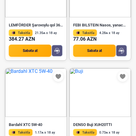
LEMFÖRDER Şarovoylu qol 36216 01
FEBI BILSTEIN Nasos, yanacaq təchizatı sistemi 24488
Taksitlə
21.35₼ x 18 ay
Taksitlə
4.28₼ x 18 ay
384.27 AZN
77.06 AZN
Səbətə at
Səbətə at
Bardahl XTC 5W-40
DENSO Buji XUH20TTI
Taksitlə
1.17₼ x 18 ay
Taksitlə
0.73₼ x 18 ay