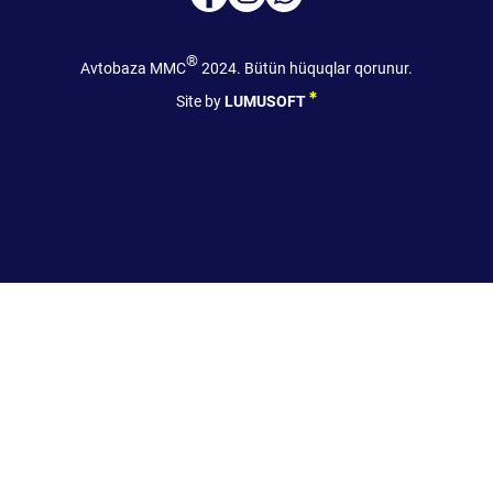
®
Avtobaza MMC
2024. Bütün hüquqlar qorunur.
Site by
LUMUSOFT