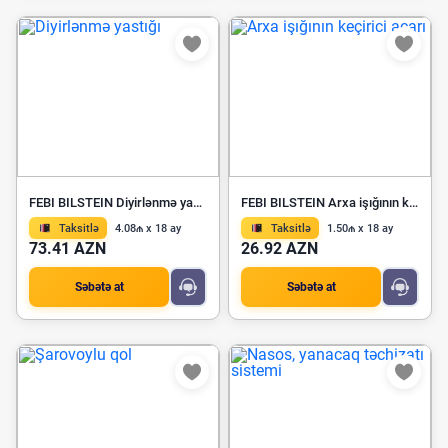
FEBI BILSTEIN Diyirlənmə yastığı 26005
FEBI BILSTEIN Arxa işığının keçirici açarı 172286
Taksitlə
4.08₼ x 18 ay
Taksitlə
1.50₼ x 18 ay
73.41 AZN
26.92 AZN
Səbətə at
Səbətə at