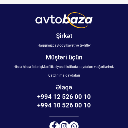
Şirkət
Haqqımızda
Bloq
Şikayət və təkliflər
Müştəri üçün
Hissə-hissə ödəniş
Məxfilik siyasəti
İstifadə qaydaları və Şərtlərimiz
Çatdırılma qaydaları
Əlaqə
+994 12 526 00 10
+994 10 526 00 10