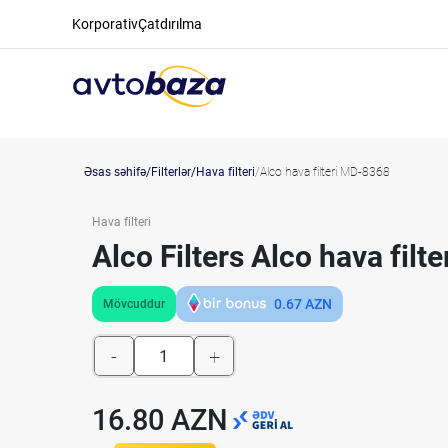
Korporativ
Çatdırılma
Əsas səhifə
Filterlər
Hava filteri
Alco hava filteri MD-8368
Hava filteri
Alco Filters Alco hava fil
0.67
AZN
Mövcuddur
-
+
16.80 AZN