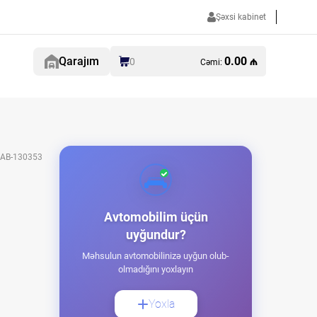
Şəxsi kabinet
Qarajım
0.00 ₼
0
Cəmi:
AB-130353
Avtomobilim üçün
uyğundur?
Məhsulun avtomobilinizə uyğun olub-
olmadığını yoxlayın
Yoxla