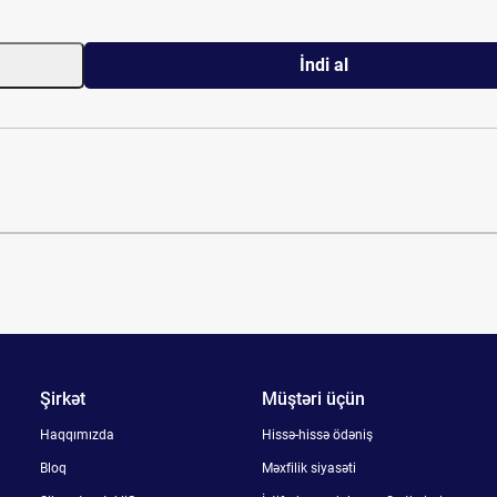
İndi al
Şirkət
Müştəri üçün
Haqqımızda
Hissə-hissə ödəniş
Bloq
Məxfilik siyasəti