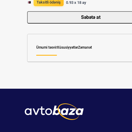
Taksitli ödəniş
0.93 x 18 ay
Səbətə at
Ümumi təsvir
Xüsusiyyətlər
Zəmanət