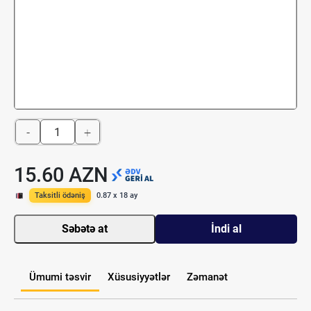
-
+
15.60 AZN
Taksitli ödəniş
0.87 x 18 ay
Səbətə at
İndi al
Ümumi təsvir
Xüsusiyyətlər
Zəmanət