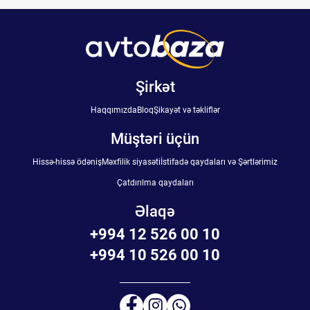
Şirkət
Haqqımızda
Bloq
Şikayət və təkliflər
Müştəri üçün
Hissə-hissə ödəniş
Məxfilik siyasəti
İstifadə qaydaları və Şərtlərimiz
Çatdırılma qaydaları
Əlaqə
+994 12 526 00 10
+994 10 526 00 10