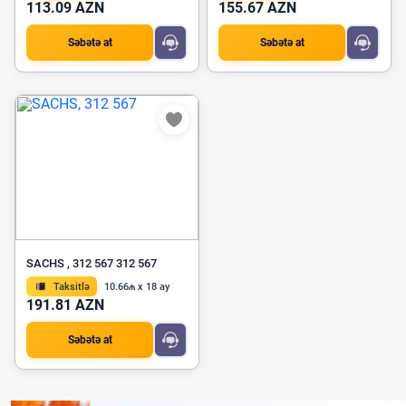
113.09 AZN
155.67 AZN
Səbətə at
Səbətə at
SACHS , 312 567 312 567
Taksitlə
10.66₼ x 18 ay
191.81 AZN
Səbətə at