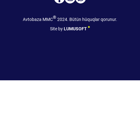
®
Avtobaza MMC
2024. Bütün hüquqlar qorunur.
Site by
LUMUSOFT