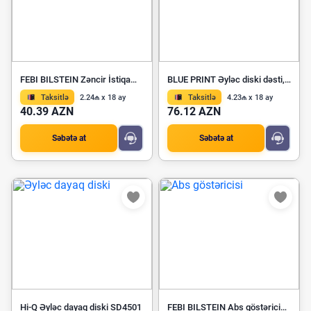
FEBI BILSTEIN Zəncir İstiqamətləndiricisi 21232
BLUE PRINT Əyləc diski dəsti, əyləc diski ADB114220
Taksitlə
2.24₼ x 18 ay
Taksitlə
4.23₼ x 18 ay
40.39 AZN
76.12 AZN
Səbətə at
Səbətə at
Hi-Q Əyləc dayaq diski SD4501
FEBI BILSTEIN Abs göstəricisi 24128