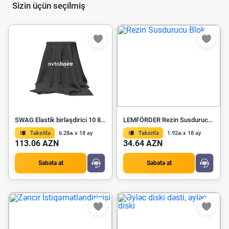
Sizin üçün seçilmiş
SWAG Elastik birləşdirici 10 86 0006
LEMFÖRDER Rezin Susdurucu Blok 36203 01
Taksitlə
6.28₼ x 18 ay
Taksitlə
1.92₼ x 18 ay
113.06 AZN
34.64 AZN
Səbətə at
Səbətə at