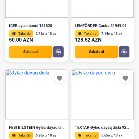
ICER əyləc bəndi 181828
LEMFÖRDER Caska 31949 01
Taksitlə
2.78₼ x 18 ay
Taksitlə
7.14₼ x 18 ay
50.00 AZN
128.52 AZN
Səbətə at
Səbətə at
FEBI BILSTEIN Əyləc dayaq diski 09102
TEXTAR Əyləc dayaq diski 92307005
Taksitlə
6.28₼ x 18 ay
Taksitlə
8.65₼ x 18 ay