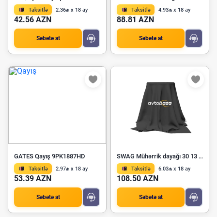
Taksitlə
2.36₼ x 18 ay
Taksitlə
4.93₼ x 18 ay
42.56 AZN
88.81 AZN
Səbətə at
Səbətə at
GATES Qayış 9PK1887HD
SWAG Mühərrik dayağı 30 13 0080
Taksitlə
2.97₼ x 18 ay
Taksitlə
6.03₼ x 18 ay
53.39 AZN
108.50 AZN
Səbətə at
Səbətə at