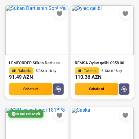
LEMFÖRDER Sükan Dartısının Sonluğu 36970 01
REMSA Əyləc qəlibi 0958 00
Taksitlə
5.08₼ x 18 ay
Taksitlə
6.13₼ x 18 ay
91.49 AZN
110.36 AZN
Səbətə at
Səbətə at
Rəsmi zəmanətli