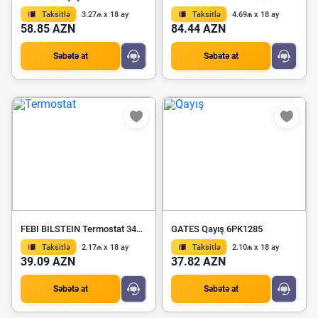
Taksitlə
3.27₼ x 18 ay
Taksitlə
4.69₼ x 18 ay
58.85 AZN
84.44 AZN
Səbətə at
Səbətə at
FEBI BILSTEIN Termostat 34782
GATES Qayış 6PK1285
Taksitlə
2.17₼ x 18 ay
Taksitlə
2.10₼ x 18 ay
39.09 AZN
37.82 AZN
Səbətə at
Səbətə at