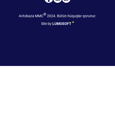
®
Avtobaza MMC
2024. Bütün hüquqlar qorunur.
Site by
LUMUSOFT