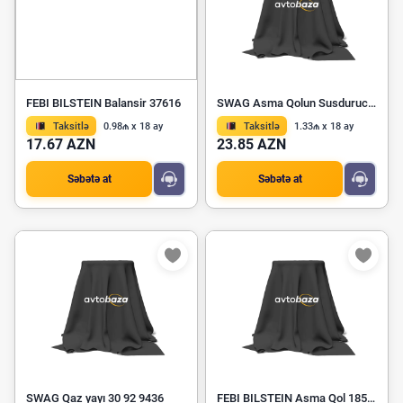
FEBI BILSTEIN Balansir 37616
SWAG Asma Qolun Susdurucu Bloku 30 93 6457
Taksitlə
0.98₼ x 18 ay
Taksitlə
1.33₼ x 18 ay
17.67 AZN
23.85 AZN
Səbətə at
Səbətə at
SWAG Qaz yayı 30 92 9436
FEBI BILSTEIN Asma Qol 185552