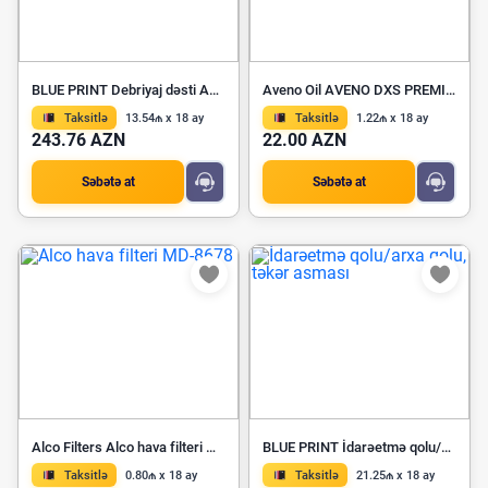
BLUE PRINT Debriyaj dəsti ADP153041
Aveno Oil AVENO DXS PREMIUM 5W-30
Taksitlə
13.54₼ x 18 ay
Taksitlə
1.22₼ x 18 ay
243.76 AZN
22.00 AZN
Səbətə at
Səbətə at
Alco Filters Alco hava filteri MD-8678
BLUE PRINT İdarəetmə qolu/arxa qolu, təkər asması ADT386166
Taksitlə
0.80₼ x 18 ay
Taksitlə
21.25₼ x 18 ay