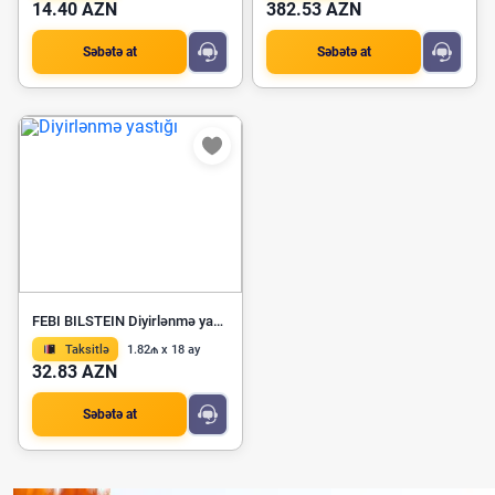
14.40 AZN
382.53 AZN
Səbətə at
Səbətə at
FEBI BILSTEIN Diyirlənmə yastığı 27459
Taksitlə
1.82₼ x 18 ay
32.83 AZN
Səbətə at