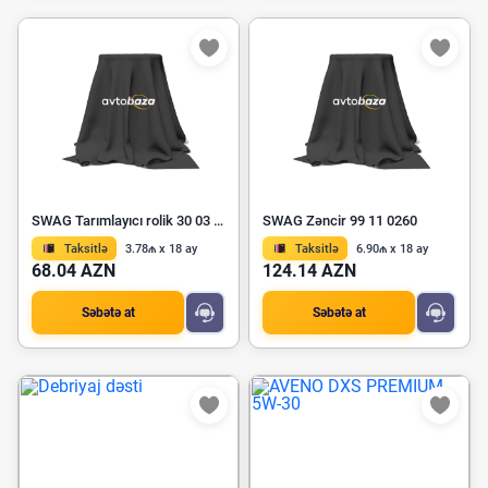
SWAG Tarımlayıcı rolik 30 03 0083
SWAG Zəncir 99 11 0260
Taksitlə
3.78₼ x 18 ay
Taksitlə
6.90₼ x 18 ay
68.04 AZN
124.14 AZN
Səbətə at
Səbətə at