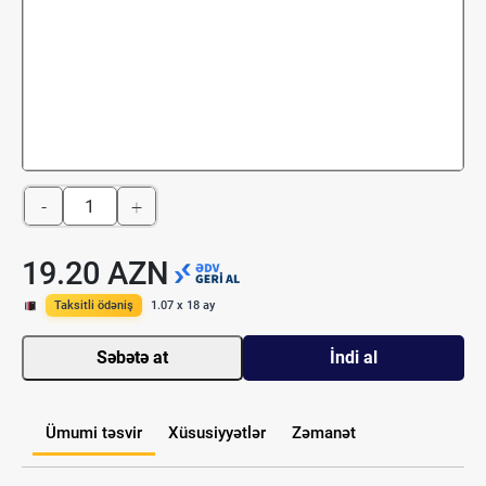
-
+
19.20 AZN
Taksitli ödəniş
1.07 x 18 ay
Səbətə at
İndi al
Ümumi təsvir
Xüsusiyyətlər
Zəmanət