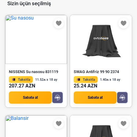
Sizin üçün seçilmiş
NISSENS Su nasosu 831119
SWAG Antifriz 99 90 2374
Taksitlə
11.52₼ x 18 ay
Taksitlə
1.40₼ x 18 ay
207.27 AZN
25.24 AZN
Səbətə at
Səbətə at