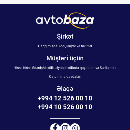
Şirkət
Haqqımızda
Bloq
Şikayət və təkliflər
Müştəri üçün
Hissə-hissə ödəniş
Məxfilik siyasəti
İstifadə qaydaları və Şərtlərimiz
Çatdırılma qaydaları
Əlaqə
+994 12 526 00 10
+994 10 526 00 10