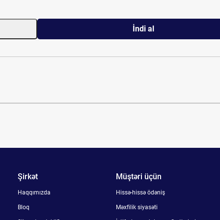
İndi al
Şirkət
Müştəri üçün
Haqqımızda
Hissə-hissə ödəniş
Bloq
Məxfilik siyasəti