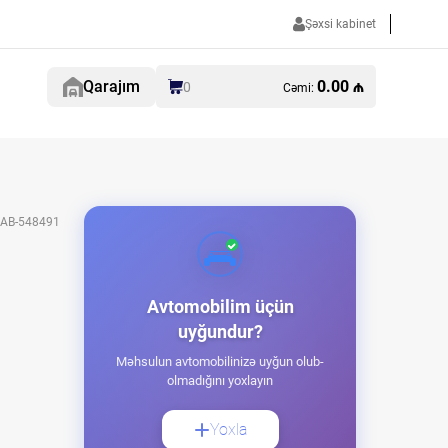
Şəxsi kabinet
Qarajım
0.00 ₼
0
Cəmi:
AB-548491
Avtomobilim üçün
uyğundur?
Məhsulun avtomobilinizə uyğun olub-
olmadığını yoxlayın
Yoxla