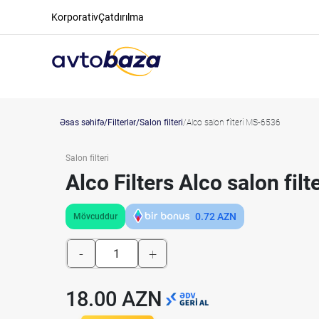
Korporativ
Çatdırılma
Əsas səhifə
Filterlər
Salon filteri
Alco salon filteri MS-6536
Salon filteri
Alco Filters Alco salon fil
0.72
AZN
Mövcuddur
-
+
18.00 AZN