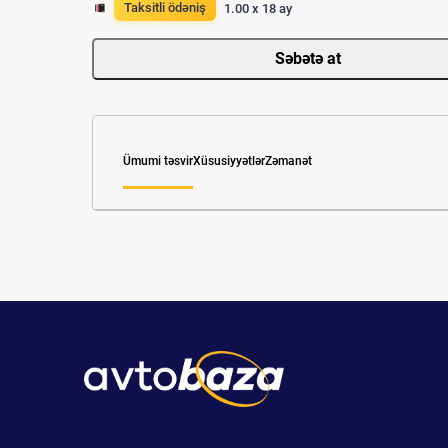
Taksitli ödəniş
1.00 x 18 ay
Səbətə at
Ümumi təsvir
Xüsusiyyətlər
Zəmanət