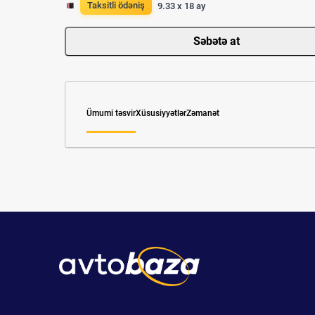
Taksitli ödəniş
9.33 x 18 ay
Səbətə at
Ümumi təsvir
Xüsusiyyətlər
Zəmanət