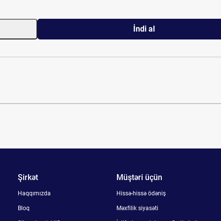
İndi al
Şirkət
Müştəri üçün
Haqqımızda
Hissə-hissə ödəniş
Bloq
Məxfilik siyasəti