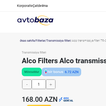
Korporativ
Çatdırılma
Əsas səhifə
Filterlər
Transmissiya filteri
Alco transmissiya filteri TR
Transmissiya filteri
Alco Filters Alco transmiss
6.72
AZN
Mövcuddur
-
+
168.00 AZN