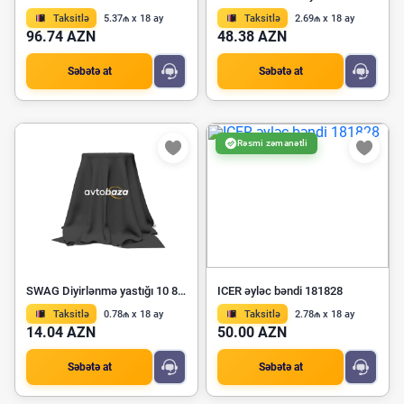
Taksitlə
5.37₼ x 18 ay
Taksitlə
2.69₼ x 18 ay
96.74 AZN
48.38 AZN
Səbətə at
Səbətə at
Rəsmi zəmanətli
SWAG Diyirlənmə yastığı 10 87 0025
ICER əyləc bəndi 181828
Taksitlə
0.78₼ x 18 ay
Taksitlə
2.78₼ x 18 ay
14.04 AZN
50.00 AZN
Səbətə at
Səbətə at