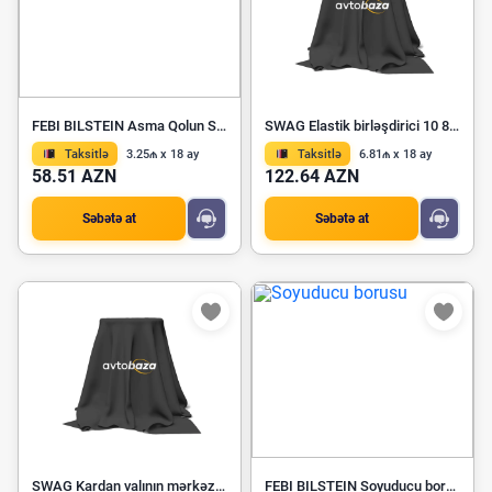
FEBI BILSTEIN Asma Qolun Susdurucu Bloku 09005
SWAG Elastik birləşdirici 10 86 0002
Taksitlə
3.25₼ x 18 ay
Taksitlə
6.81₼ x 18 ay
58.51 AZN
122.64 AZN
Səbətə at
Səbətə at
SWAG Kardan valının mərkəz dayağı 20 92 7474
FEBI BILSTEIN Soyuducu borusu 33651