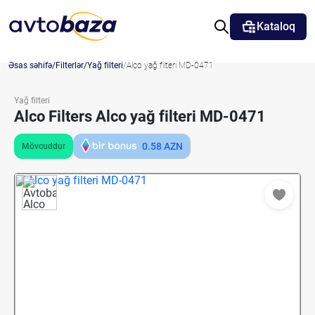
Kataloq
Əsas səhifə
Filterlər
Yağ filteri
Alco yağ filteri MD-0471
Yağ filteri
Alco Filters Alco yağ filteri MD-0471
0.58
AZN
Mövcuddur