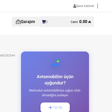
Şəxsi kabinet
Qarajım
0.00 ₼
0
Cəmi:
AB-282044
Avtomobilim üçün
uyğundur?
Məhsulun avtomobilinizə uyğun olub-
olmadığını yoxlayın
Yoxla