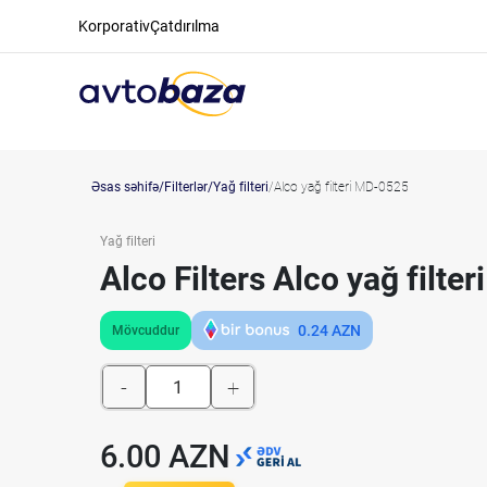
Korporativ
Çatdırılma
Əsas səhifə
Filterlər
Yağ filteri
Alco yağ filteri MD-0525
Yağ filteri
Alco Filters Alco yağ filte
0.24
AZN
Mövcuddur
-
+
6.00 AZN