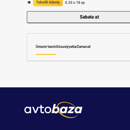
Taksitli ödəniş
0.33 x 18 ay
Səbətə at
Ümumi təsvir
Xüsusiyyətlər
Zəmanət