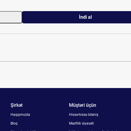
İndi al
Şirkət
Müştəri üçün
Haqqımızda
Hissə-hissə ödəniş
Bloq
Məxfilik siyasəti