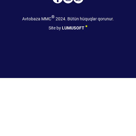
®
Avtobaza MMC
2024. Bütün hüquqlar qorunur.
Site by
LUMUSOFT