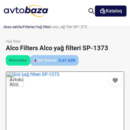
Kataloq
Əsas səhifə
Filterlər
Yağ filteri
Alco yağ filteri SP-1373
Yağ filteri
Alco Filters Alco yağ filteri SP-1373
0.67
AZN
Mövcuddur