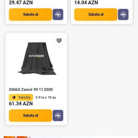
29.47 AZN
14.04 AZN
Səbətə at
Səbətə at
SWAG Zəncir 99 11 0200
Taksitlə
3.41₼ x 18 ay
61.34 AZN
Səbətə at