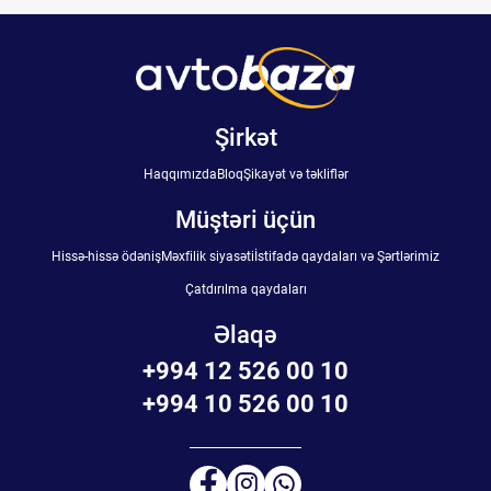
Şirkət
Haqqımızda
Bloq
Şikayət və təkliflər
Müştəri üçün
Hissə-hissə ödəniş
Məxfilik siyasəti
İstifadə qaydaları və Şərtlərimiz
Çatdırılma qaydaları
Əlaqə
+994 12 526 00 10
+994 10 526 00 10