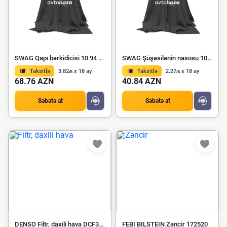
SWAG Qapı bərkidicisi 10 94 7765
SWAG Şüşəsilənin nasosu 10 92 6235
Taksitlə
3.82₼ x 18 ay
Taksitlə
2.27₼ x 18 ay
68.76 AZN
40.84 AZN
Səbətə at
Səbətə at
DENSO Filtr, daxili hava DCF385K
FEBI BILSTEIN Zəncir 172520