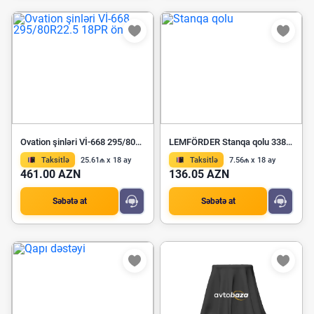
Ovation şinləri Vİ-668 295/80R22.5 18PR ön
LEMFÖRDER Stanqa qolu 33829 01
Taksitlə
25.61₼ x 18 ay
Taksitlə
7.56₼ x 18 ay
461.00 AZN
136.05 AZN
Səbətə at
Səbətə at