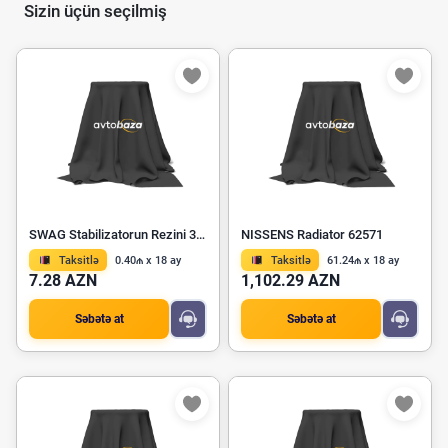
Sizin üçün seçilmiş
SWAG Stabilizatorun Rezini 30 92 7640
NISSENS Radiator 62571
Taksitlə
0.40₼ x 18 ay
Taksitlə
61.24₼ x 18 ay
7.28 AZN
1,102.29 AZN
Səbətə at
Səbətə at