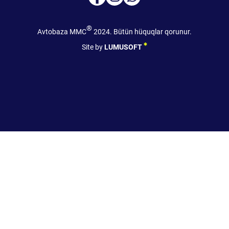
®
Avtobaza MMC
2024. Bütün hüquqlar qorunur.
Site by
LUMUSOFT