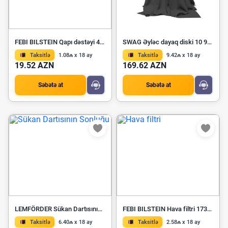
FEBI BILSTEIN Qapı dəstəyi 40873
SWAG Əyləc dayaq diski 10 92 4745
Taksitlə
1.08₼ x 18 ay
Taksitlə
9.42₼ x 18 ay
19.52 AZN
169.62 AZN
Səbətə at
Səbətə at
LEMFÖRDER Sükan Dartısının Sonluğu 21154 02
FEBI BILSTEIN Hava filtri 173131
Taksitlə
6.40₼ x 18 ay
Taksitlə
2.58₼ x 18 ay