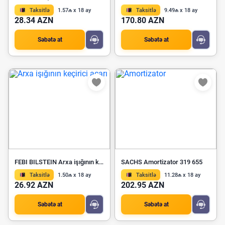
Taksitlə
1.57₼ x 18 ay
Taksitlə
9.49₼ x 18 ay
28.34 AZN
170.80 AZN
Səbətə at
Səbətə at
FEBI BILSTEIN Arxa işığının keçirici açarı 172286
SACHS Amortizator 319 655
Taksitlə
1.50₼ x 18 ay
Taksitlə
11.28₼ x 18 ay
26.92 AZN
202.95 AZN
Səbətə at
Səbətə at