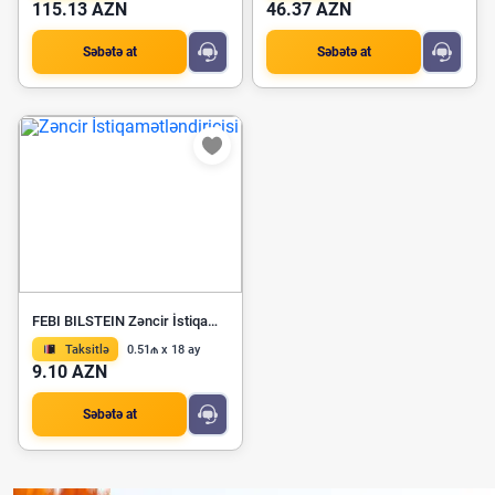
115.13 AZN
46.37 AZN
Səbətə at
Səbətə at
FEBI BILSTEIN Zəncir İstiqamətləndiricisi 10407
Taksitlə
0.51₼ x 18 ay
9.10 AZN
Səbətə at