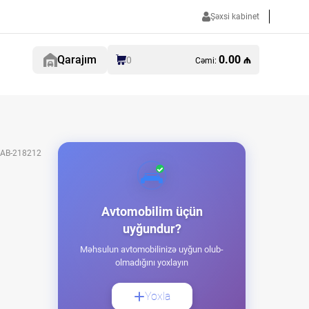
Şəxsi kabinet
Qarajım
0.00 ₼
0
Cəmi:
AB-218212
Avtomobilim üçün
uyğundur?
Məhsulun avtomobilinizə uyğun olub-
olmadığını yoxlayın
Yoxla