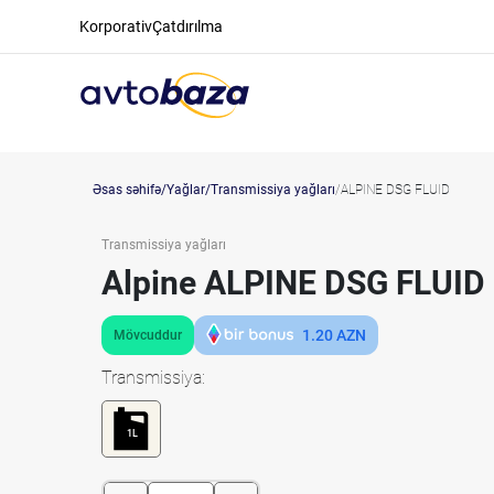
Korporativ
Çatdırılma
Əsas səhifə
Yağlar
Transmissiya yağları
ALPINE DSG FLUID
Transmissiya yağları
Alpine ALPINE DSG FLUID
1.20
AZN
Mövcuddur
Transmissiya:
1L