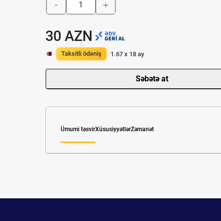
-
+
30 AZN
Taksitli ödəniş
1.67 x 18 ay
Səbətə at
Ümumi təsvir
Xüsusiyyətlər
Zəmanət