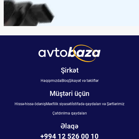
Şirkət
Haqqımızda
Bloq
Şikayət və təkliflər
Müştəri üçün
Hissə-hissə ödəniş
Məxfilik siyasəti
İstifadə qaydaları və Şərtlərimiz
Çatdırılma qaydaları
Əlaqə
+994 12 526 00 10