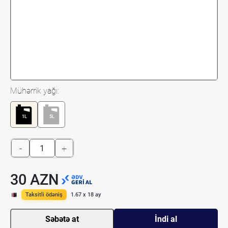
Mühərrik yağı:
1L
5L
-
+
30 AZN
Taksitli ödəniş
1.67 x 18 ay
Səbətə at
İndi al