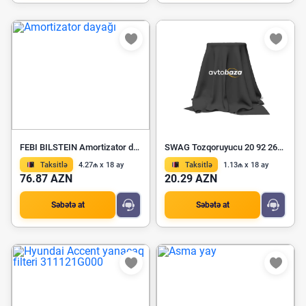
FEBI BILSTEIN Amortizator dayağı 21103
SWAG Tozqoruyucu 20 92 2628
Taksitlə
4.27₼ x 18 ay
Taksitlə
1.13₼ x 18 ay
76.87 AZN
20.29 AZN
Səbətə at
Səbətə at