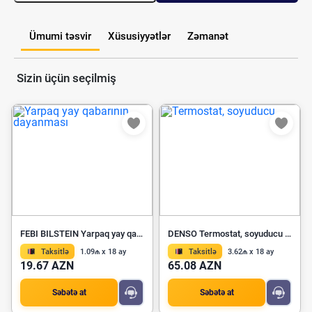
Ümumi təsvir
Xüsusiyyətlər
Zəmanət
Sizin üçün seçilmiş
FEBI BILSTEIN Yarpaq yay qabarının dayanması 32538
DENSO Termostat, soyuducu DTM95394
Taksitlə
1.09₼ x 18 ay
Taksitlə
3.62₼ x 18 ay
19.67 AZN
65.08 AZN
Səbətə at
Səbətə at