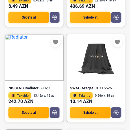
Taksitlə
0.47₼ x 18 ay
Taksitlə
22.59₼ x 18 ay
8.49 AZN
406.69 AZN
Səbətə at
Səbətə at
NISSENS Radiator 63029
SWAG Araqat 10 93 6526
Taksitlə
13.48₼ x 18 ay
Taksitlə
0.56₼ x 18 ay
242.70 AZN
10.14 AZN
Səbətə at
Səbətə at