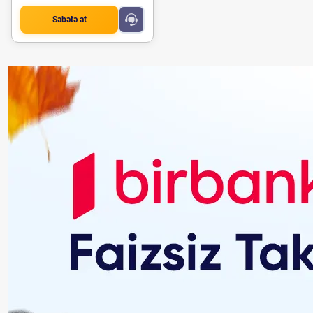
Səbətə at