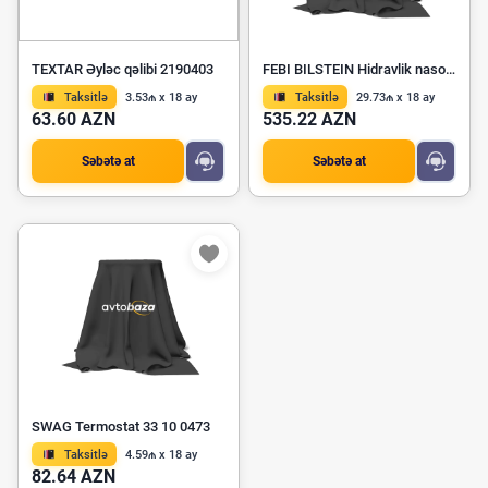
TEXTAR Əyləc qəlibi 2190403
FEBI BILSTEIN Hidravlik nasos, sükan 185455
Taksitlə
3.53₼ x 18 ay
Taksitlə
29.73₼ x 18 ay
63.60 AZN
535.22 AZN
Səbətə at
Səbətə at
SWAG Termostat 33 10 0473
Taksitlə
4.59₼ x 18 ay
82.64 AZN