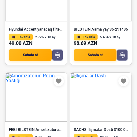
Hyundai Accent yanacaq filteri 311121G000
BILSTEIN Asma yay 36-291496
Taksitlə
2.72₼ x 18 ay
Taksitlə
5.48₼ x 18 ay
49.00 AZN
98.69 AZN
Səbətə at
Səbətə at
FEBI BILSTEIN Amortizatorun Rezin Yastığı 18365
SACHS İlişmələr Dəsti 3100 002 255