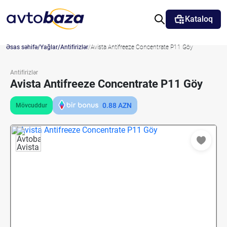
Kataloq
Əsas səhifə
Yağlar
Antifirizlər
Avista Antifreeze Concentrate P11 Göy
Antifirizlər
Avista Antifreeze Concentrate P11 Göy
0.88
AZN
Mövcuddur