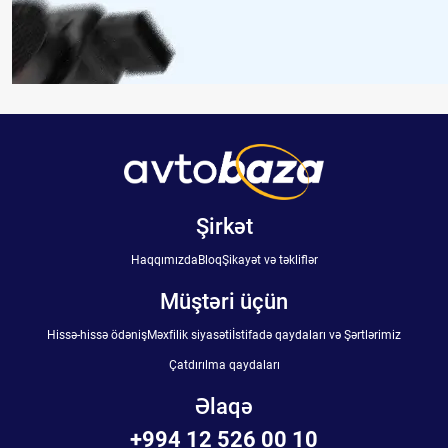
Şirkət
Haqqımızda
Bloq
Şikayət və təkliflər
Müştəri üçün
Hissə-hissə ödəniş
Məxfilik siyasəti
İstifadə qaydaları və Şərtlərimiz
Çatdırılma qaydaları
Əlaqə
+994 12 526 00 10