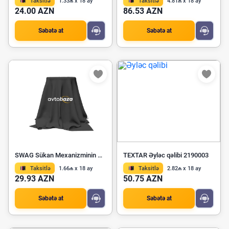
Taksitlə
1.33₼ x 18 ay
Taksitlə
4.81₼ x 18 ay
24.00 AZN
86.53 AZN
Səbətə at
Səbətə at
SWAG Sükan Mexanizminin Başlığı 10 92 7066
TEXTAR Əyləc qəlibi 2190003
Taksitlə
1.66₼ x 18 ay
Taksitlə
2.82₼ x 18 ay
29.93 AZN
50.75 AZN
Səbətə at
Səbətə at