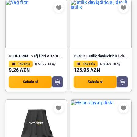
BLUE PRINT Yağ filtri ADA102108
DENSO İstilik dəyişdiricisi, daxili istilik DRR32005
Taksitlə
0.51₼ x 18 ay
Taksitlə
6.89₼ x 18 ay
9.26 AZN
123.93 AZN
Səbətə at
Səbətə at