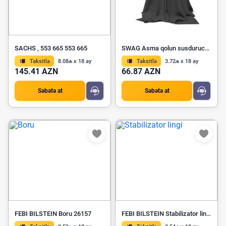
SACHS , 553 665 553 665
SWAG Asma qolun susdurucu bloku 20 60 0010
Taksitlə
8.08₼ x 18 ay
Taksitlə
3.72₼ x 18 ay
145.41 AZN
66.87 AZN
Səbətə at
Səbətə at
FEBI BILSTEIN Boru 26157
FEBI BILSTEIN Stabilizator lingi 02098