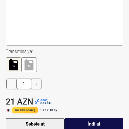
Transmissiya:
1L
5L
-
+
21 AZN
Taksitli ödəniş
1.17 x 18 ay
Səbətə at
İndi al