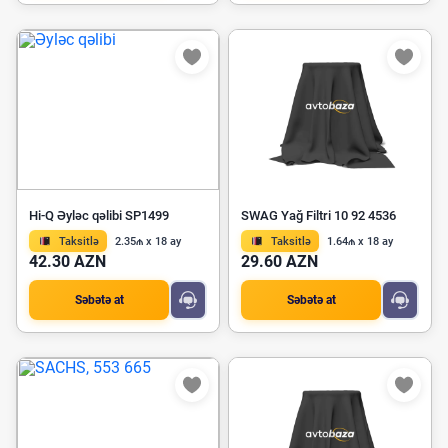
Hi-Q Əyləc qəlibi SP1499
SWAG Yağ Filtri 10 92 4536
Taksitlə
2.35₼ x 18 ay
Taksitlə
1.64₼ x 18 ay
42.30 AZN
29.60 AZN
Səbətə at
Səbətə at