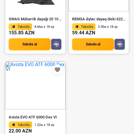
SWAG Mühərrik dayağı 20 10 2698
REMSA Əyləc dayaq diski 6221 00
Taksitlə
8.66₼ x 18 ay
Taksitlə
3.30₼ x 18 ay
155.85 AZN
59.44 AZN
Səbətə at
Səbətə at
Avista EVO ATF 6000 Dex VI
Taksitlə
1.22₼ x 18 ay
22.00 AZN