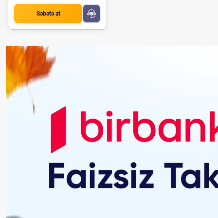
Səbətə at