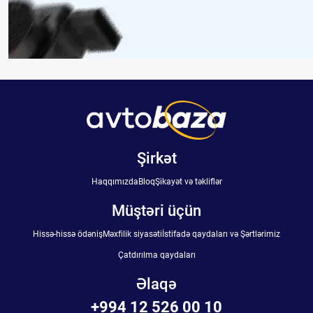
Şirkət
Haqqımızda
Bloq
Şikayət və təkliflər
Müştəri üçün
Hissə-hissə ödəniş
Məxfilik siyasəti
İstifadə qaydaları və Şərtlərimiz
Çatdırılma qaydaları
Əlaqə
+994 12 526 00 10