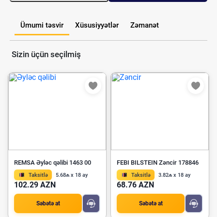
Ümumi təsvir
Xüsusiyyətlər
Zəmanət
Sizin üçün seçilmiş
REMSA Əyləc qəlibi 1463 00
FEBI BILSTEIN Zəncir 178846
Taksitlə
5.68₼ x 18 ay
Taksitlə
3.82₼ x 18 ay
102.29 AZN
68.76 AZN
Səbətə at
Səbətə at