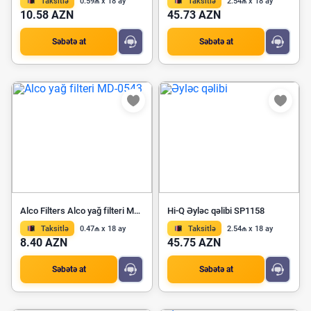
Taksitlə
0.59₼ x 18 ay
Taksitlə
2.54₼ x 18 ay
10.58 AZN
45.73 AZN
Səbətə at
Səbətə at
Alco Filters Alco yağ filteri MD-0543
Hi-Q Əyləc qəlibi SP1158
Taksitlə
0.47₼ x 18 ay
Taksitlə
2.54₼ x 18 ay
8.40 AZN
45.75 AZN
Səbətə at
Səbətə at