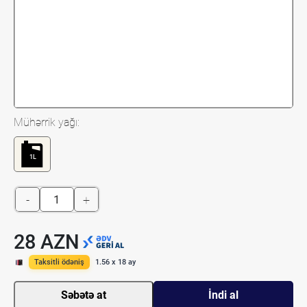
Mühərrik yağı:
1L
-
+
28 AZN
Taksitli ödəniş
1.56 x 18 ay
Səbətə at
İndi al