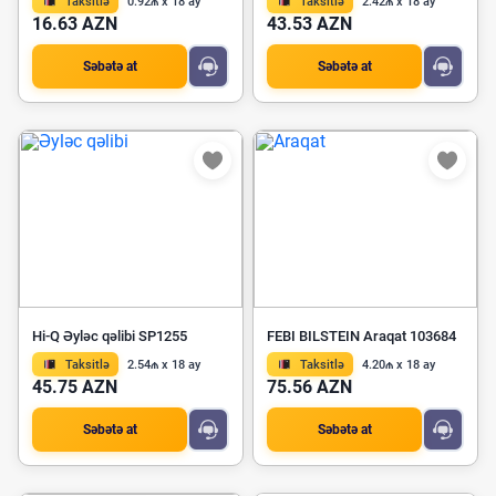
Taksitlə
0.92₼ x 18 ay
Taksitlə
2.42₼ x 18 ay
16.63 AZN
43.53 AZN
Səbətə at
Səbətə at
Hi-Q Əyləc qəlibi SP1255
FEBI BILSTEIN Araqat 103684
Taksitlə
2.54₼ x 18 ay
Taksitlə
4.20₼ x 18 ay
45.75 AZN
75.56 AZN
Səbətə at
Səbətə at