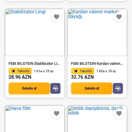
FEBI BILSTEIN Stabilizator Lingi 179851
FEBI BILSTEIN Kardan valının mərkəz dayağı 10206
Taksitlə
1.61₼ x 18 ay
Taksitlə
1.82₼ x 18 ay
28.96 AZN
32.76 AZN
Səbətə at
Səbətə at