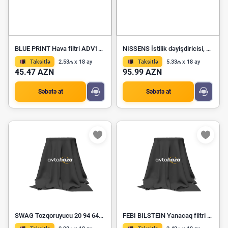
BLUE PRINT Hava filtri ADV182253
NISSENS İstilik dəyişdiricisi, daxili istilik 71301
Taksitlə
2.53₼ x 18 ay
Taksitlə
5.33₼ x 18 ay
45.47 AZN
95.99 AZN
Səbətə at
Səbətə at
SWAG Tozqoruyucu 20 94 6486
FEBI BILSTEIN Yanacaq filtri 187819