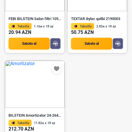
FEBI BILSTEIN Salon filtri 105790
TEXTAR Əyləc qəlibi 2190003
Taksitlə
1.16₼ x 18 ay
Taksitlə
2.82₼ x 18 ay
20.94 AZN
50.75 AZN
Səbətə at
Səbətə at
BILSTEIN Amortizator 24-264457
Taksitlə
11.82₼ x 18 ay
212.70 AZN