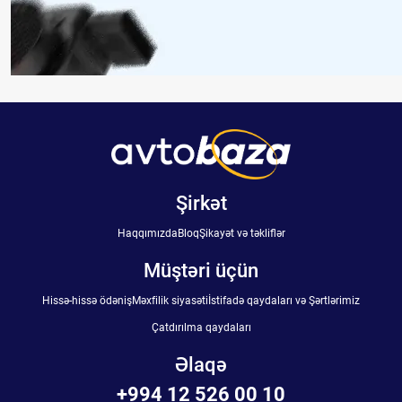
Şirkət
Haqqımızda
Bloq
Şikayət və təkliflər
Müştəri üçün
Hissə-hissə ödəniş
Məxfilik siyasəti
İstifadə qaydaları və Şərtlərimiz
Çatdırılma qaydaları
Əlaqə
+994 12 526 00 10