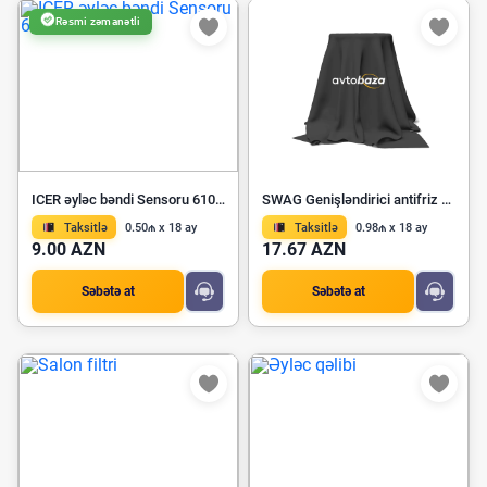
Rəsmi zəmanətli
ICER əyləc bəndi Sensoru 610477 E
SWAG Genişləndirici antifriz çəninin qapağı 20 92 9607
Taksitlə
0.50₼ x 18 ay
Taksitlə
0.98₼ x 18 ay
9.00 AZN
17.67 AZN
Səbətə at
Səbətə at