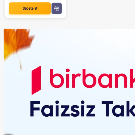
Səbətə at