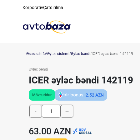
Korporativ
Çatdırılma
Əsas səhifə
Əyləc sistemi
Əyləc bəndi
ICER əyləc bəndi 142119
Əyləc bəndi
ICER əyləc bəndi 142119
2.52
AZN
Mövcuddur
-
+
63.00 AZN