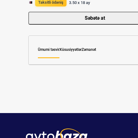
Taksitli ödəniş
3.50 x 18 ay
Səbətə at
Ümumi təsvir
Xüsusiyyətlər
Zəmanət