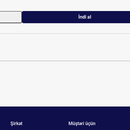
İndi al
Şirkət
Müştəri üçün