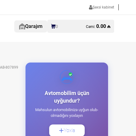
Şəxsi kabinet
Qarajım
0.00 ₼
0
Cəmi:
AB-807899
Avtomobilim üçün
uyğundur?
Məhsulun avtomobilinizə uyğun olub-
olmadığını yoxlayın
Yoxla