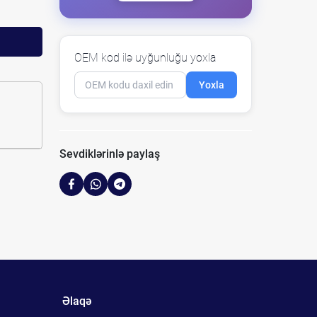
OEM kod ilə uyğunluğu yoxla
Yoxla
Sevdiklərinlə paylaş
Əlaqə