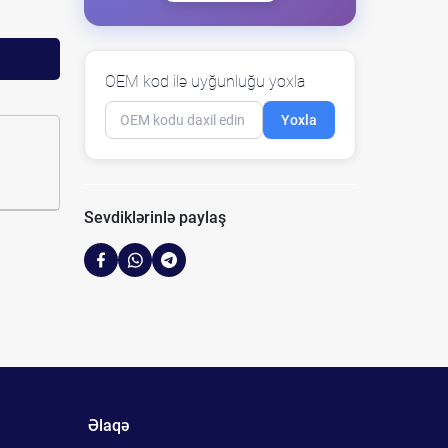
OEM kod ilə uyğunluğu yoxla
Yoxla
Sevdiklərinlə paylaş
Əlaqə