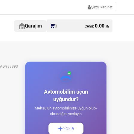
Şəxsi kabinet
Qarajım
0.00 ₼
0
Cəmi:
AB-988893
Avtomobilim üçün
uyğundur?
Məhsulun avtomobilinizə uyğun olub-
olmadığını yoxlayın
Yoxla