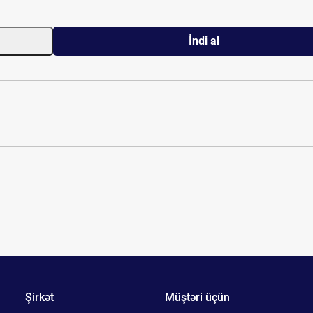
İndi al
Şirkət
Müştəri üçün