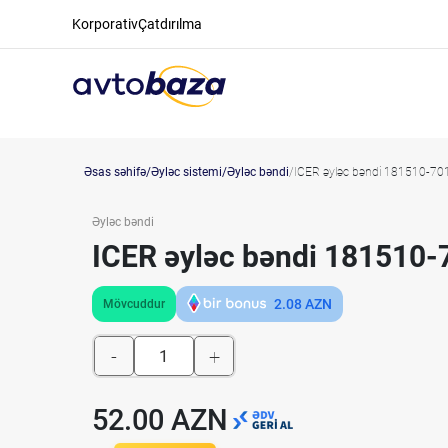
Korporativ
Çatdırılma
Əsas səhifə
Əyləc sistemi
Əyləc bəndi
ICER əyləc bəndi 181510-70
Əyləc bəndi
ICER əyləc bəndi 181510-
2.08
AZN
Mövcuddur
-
+
52.00 AZN