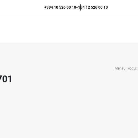
+994 10 526 00 10
+994 12 526 00 10
1
Məhsul kodu:
701