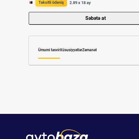
Taksitli ödəniş
2.89 x 18 ay
Səbətə at
Ümumi təsvir
Xüsusiyyətlər
Zəmanət