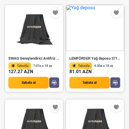
SWAG Genişləndirici Antifriz Çəni 33 10 1830
LEMFÖRDER Yağ deposu 37126 01
Taksitlə
7.07₼ x 18 ay
Taksitlə
4.50₼ x 18 ay
127.27 AZN
81.01 AZN
Səbətə at
Səbətə at