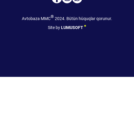
®
Avtobaza MMC
2024. Bütün hüquqlar qorunur.
Site by
LUMUSOFT