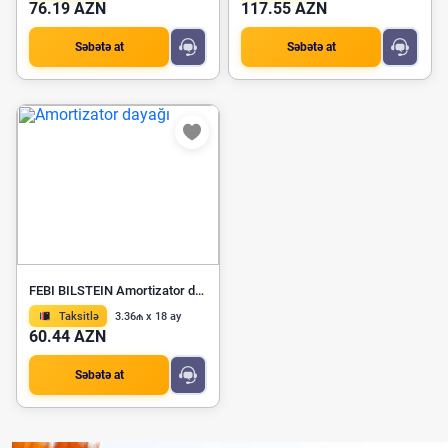
76.19 AZN
117.55 AZN
Səbətə at
Səbətə at
FEBI BILSTEIN Amortizator dayağı 32787
Taksitlə
3.36₼ x 18 ay
60.44 AZN
Səbətə at