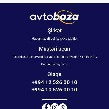
Şirkət
Haqqımızda
Bloq
Şikayət və təkliflər
Müştəri üçün
Hissə-hissə ödəniş
Məxfilik siyasəti
İstifadə qaydaları və Şərtlərimiz
Çatdırılma qaydaları
Əlaqə
+994 12 526 00 10
+994 10 526 00 10