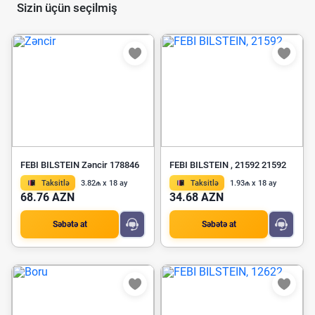
Sizin üçün seçilmiş
FEBI BILSTEIN Zəncir 178846
FEBI BILSTEIN , 21592 21592
Taksitlə
3.82₼ x 18 ay
Taksitlə
1.93₼ x 18 ay
68.76 AZN
34.68 AZN
Səbətə at
Səbətə at