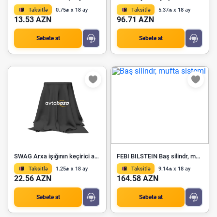
Taksitlə
0.75₼ x 18 ay
Taksitlə
5.37₼ x 18 ay
13.53 AZN
96.71 AZN
Səbətə at
Səbətə at
SWAG Arxa işığının keçirici açarı 10 93 6745
FEBI BILSTEIN Baş silindr, mufta sistemi 40946
Taksitlə
1.25₼ x 18 ay
Taksitlə
9.14₼ x 18 ay
22.56 AZN
164.58 AZN
Səbətə at
Səbətə at