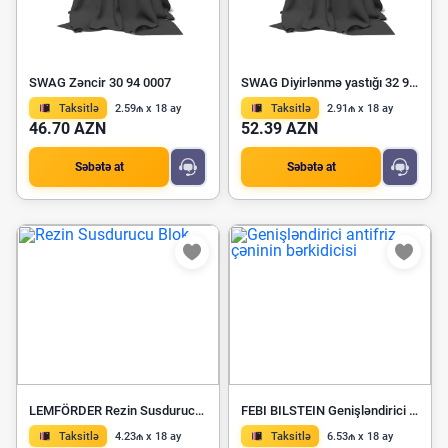
SWAG Zəncir 30 94 0007
SWAG Diyirlənmə yastığı 32 91 9740
Taksitlə
2.59₼ x 18 ay
Taksitlə
2.91₼ x 18 ay
46.70 AZN
52.39 AZN
Səbətə at
Səbətə at
LEMFÖRDER Rezin Susdurucu Blok 33293 01
FEBI BILSTEIN Genişləndirici antifriz çəninin bərkidicisi 104090
Taksitlə
4.23₼ x 18 ay
Taksitlə
6.53₼ x 18 ay