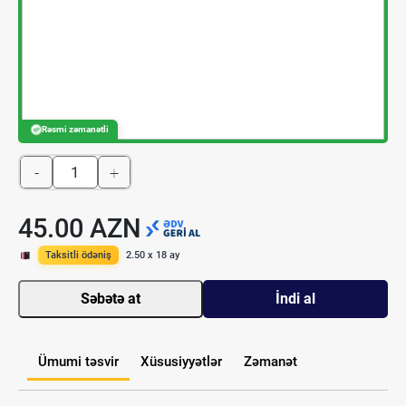
Rəsmi zəmanətli
-
+
45.00 AZN
Taksitli ödəniş
2.50 x 18 ay
Səbətə at
İndi al
Ümumi təsvir
Xüsusiyyətlər
Zəmanət