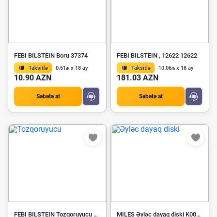
FEBI BILSTEIN Boru 37374
FEBI BILSTEIN , 12622 12622
Taksitlə
0.61₼ x 18 ay
Taksitlə
10.06₼ x 18 ay
10.90 AZN
181.03 AZN
Səbətə at
Səbətə at
FEBI BILSTEIN Tozqoruyucu 45479
MILES Əyləc dayaq diski K000313