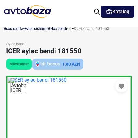
Kataloq
Əsas səhifə
Əyləc sistemi
Əyləc bəndi
ICER əyləc bəndi 181550
Əyləc bəndi
ICER əyləc bəndi 181550
1.80
AZN
Mövcuddur