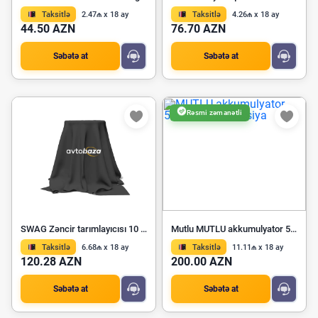
Taksitlə
2.47₼ x 18 ay
Taksitlə
4.26₼ x 18 ay
44.50 AZN
76.70 AZN
Səbətə at
Səbətə at
Rəsmi zəmanətli
SWAG Zəncir tarımlayıcısı 10 10 2300
Mutlu MUTLU akkumulyator 55AH 480 12V Asiya
Taksitlə
6.68₼ x 18 ay
Taksitlə
11.11₼ x 18 ay
120.28 AZN
200.00 AZN
Səbətə at
Səbətə at