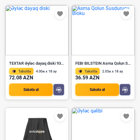
TEXTAR Əyləc dayaq diski 93123503
FEBI BILSTEIN Asma Qolun Susdurucu Bloku 37950
Taksitlə
4.00₼ x 18 ay
Taksitlə
2.03₼ x 18 ay
72.08 AZN
36.59 AZN
Səbətə at
Səbətə at