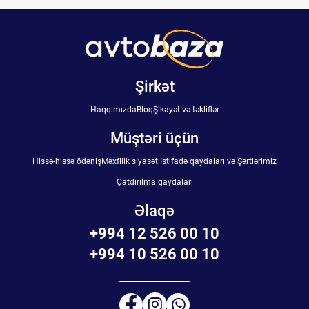
Şirkət
Haqqımızda
Bloq
Şikayət və təkliflər
Müştəri üçün
Hissə-hissə ödəniş
Məxfilik siyasəti
İstifadə qaydaları və Şərtlərimiz
Çatdırılma qaydaları
Əlaqə
+994 12 526 00 10
+994 10 526 00 10