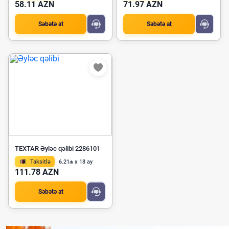
58.11 AZN
71.97 AZN
Səbətə at
Səbətə at
TEXTAR Əyləc qəlibi 2286101
Taksitlə
6.21₼ x 18 ay
111.78 AZN
Səbətə at