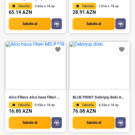
Taksitlə
3.62₼ x 18 ay
Taksitlə
1.61₼ x 18 ay
65.14 AZN
28.91 AZN
Səbətə at
Səbətə at
Alco Filters Alco hava filteri MD-8438
BLUE PRINT Debriyaj diski ADB113105
Taksitlə
0.93₼ x 18 ay
Taksitlə
4.23₼ x 18 ay
16.80 AZN
76.08 AZN
Səbətə at
Səbətə at