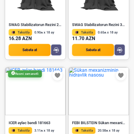
SWAG Stabilizatorun Rezini 22 10 5877
SWAG Stabilizatorun Rezini 32 93 1353
Taksitlə
0.90₼ x 18 ay
Taksitlə
0.65₼ x 18 ay
16.28 AZN
11.70 AZN
Səbətə at
Səbətə at
Rəsmi zəmanətli
ICER əyləc bəndi 181663
FEBI BILSTEIN Sükan mexanizminin hidravlik nasosu 172148
Taksitlə
3.11₼ x 18 ay
Taksitlə
20.58₼ x 18 ay