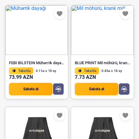
FEBI BILSTEIN Mühərrik dayağı 173616
BLUE PRINT Mil möhürü, krank mili ADG06130
Taksitlə
4.11₼ x 18 ay
Taksitlə
0.43₼ x 18 ay
73.99 AZN
7.73 AZN
Səbətə at
Səbətə at