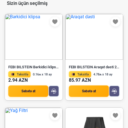
Sizin üçün seçilmiş
FEBI BILSTEIN Bərkidici klipsa 39074
FEBI BILSTEIN Araqat dəsti 26239
Taksitlə
0.16₼ x 18 ay
Taksitlə
4.78₼ x 18 ay
2.94 AZN
85.97 AZN
Səbətə at
Səbətə at