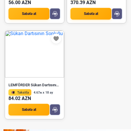
56.00 AZN
370.39 AZN
Səbətə at
Səbətə at
LEMFÖRDER Sükan Dartısının Sonluğu 10750 01
Taksitlə
4.67₼ x 18 ay
84.02 AZN
Səbətə at