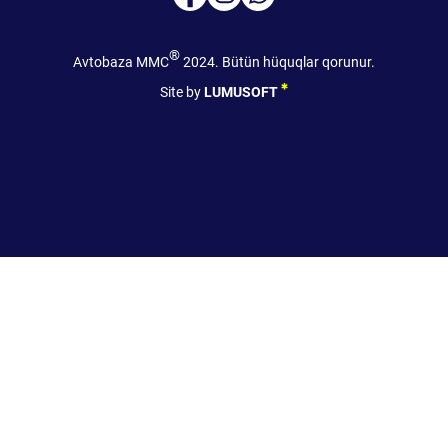
®
Avtobaza MMC
2024. Bütün hüquqlar qorunur.
Site by
LUMUSOFT