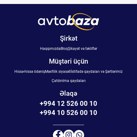
Şirkət
Haqqımızda
Bloq
Şikayət və təkliflər
Müştəri üçün
Hissə-hissə ödəniş
Məxfilik siyasəti
İstifadə qaydaları və Şərtlərimiz
Çatdırılma qaydaları
Əlaqə
+994 12 526 00 10
+994 10 526 00 10