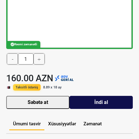
Rəsmi zəmanətli
-
+
160.00 AZN
Taksitli ödəniş
8.89 x 18 ay
Səbətə at
İndi al
Ümumi təsvir
Xüsusiyyətlər
Zəmanət