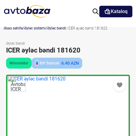
Kataloq
Əsas səhifə
Əyləc sistemi
Əyləc bəndi
ICER əyləc bəndi 181620
Əyləc bəndi
ICER əyləc bəndi 181620
6.40
AZN
Mövcuddur