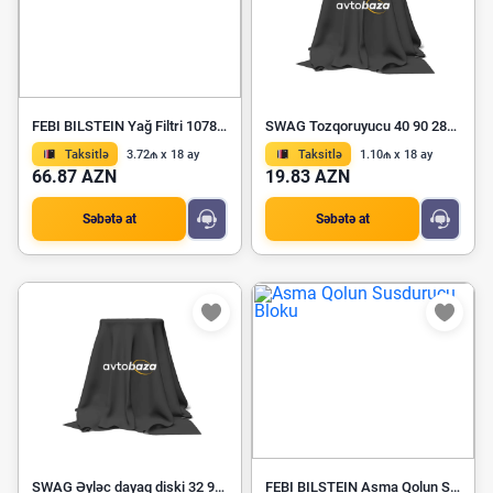
FEBI BILSTEIN Yağ Filtri 107823
SWAG Tozqoruyucu 40 90 2871
Taksitlə
3.72₼ x 18 ay
Taksitlə
1.10₼ x 18 ay
66.87 AZN
19.83 AZN
Səbətə at
Səbətə at
SWAG Əyləc dayaq diski 32 92 3240
FEBI BILSTEIN Asma Qolun Susdurucu Bloku 103971