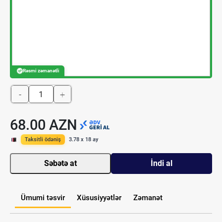
Rəsmi zəmanətli
-
+
68.00 AZN
Taksitli ödəniş
3.78 x 18 ay
Səbətə at
İndi al
Ümumi təsvir
Xüsusiyyətlər
Zəmanət