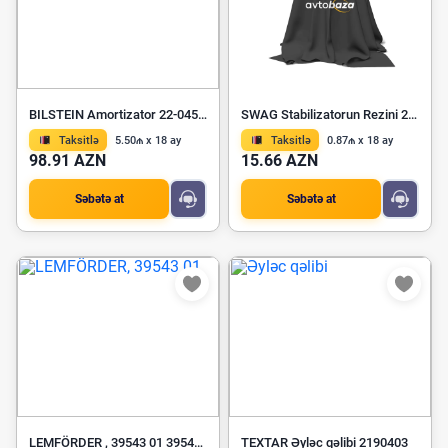
BILSTEIN Amortizator 22-045874
SWAG Stabilizatorun Rezini 20 92 7160
Taksitlə
5.50₼ x 18 ay
Taksitlə
0.87₼ x 18 ay
98.91 AZN
15.66 AZN
Səbətə at
Səbətə at
LEMFÖRDER , 39543 01 39543 01
TEXTAR Əyləc qəlibi 2190403