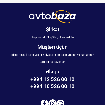
Şirkət
Haqqımızda
Bloq
Şikayət və təkliflər
Müştəri üçün
Hissə-hissə ödəniş
Məxfilik siyasəti
İstifadə qaydaları və Şərtlərimiz
Çatdırılma qaydaları
Əlaqə
+994 12 526 00 10
+994 10 526 00 10