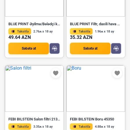
BLUE PRINT Əyilmə/Bələdçi kasnağı, V-yivli kəmər ADG096528
BLUE PRINT Filtr, daxili hava ADU172522
Taksitlə
2.76₼ x 18 ay
Taksitlə
1.96₼ x 18 ay
49.64 AZN
35.32 AZN
Səbətə at
Səbətə at
FEBI BILSTEIN Salon filtri 21308
FEBI BILSTEIN Boru 45350
Taksitlə
3.35₼ x 18 ay
Taksitlə
4.88₼ x 18 ay