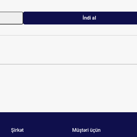
İndi al
Şirkət
Müştəri üçün