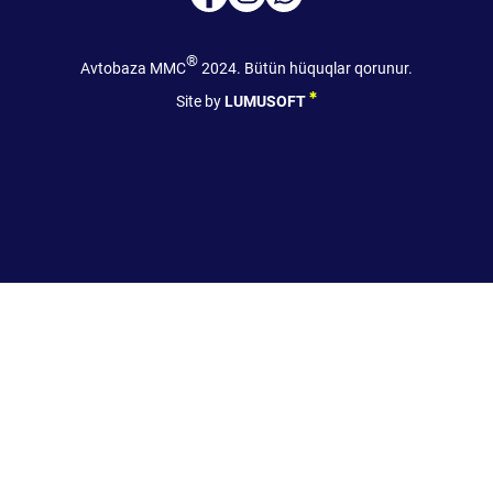
®
Avtobaza MMC
2024. Bütün hüquqlar qorunur.
Site by
LUMUSOFT