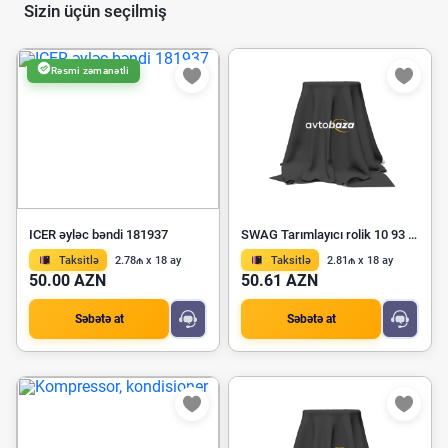
Sizin üçün seçilmiş
Rəsmi zəmanətli
ICER əyləc bəndi 181937
SWAG Tarımlayıcı rolik 10 93 6933
Taksitlə
2.78₼ x 18 ay
Taksitlə
2.81₼ x 18 ay
50.00 AZN
50.61 AZN
Səbətə at
Səbətə at