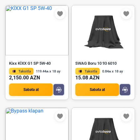
Kixx KİXX G1 SP 5W-40
SWAG Boru 10 93 6010
Taksitlə
119.44₼ x 18 ay
Taksitlə
0.84₼ x 18 ay
2,150.00 AZN
15.08 AZN
Səbətə at
Səbətə at