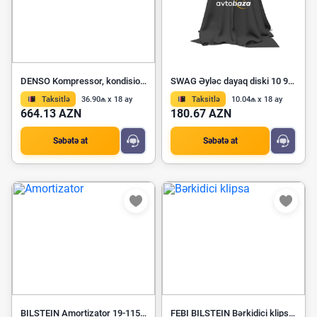
DENSO Kompressor, kondisioner DCP17026
SWAG Əyləc dayaq diski 10 92 6406
Taksitlə
36.90₼ x 18 ay
Taksitlə
10.04₼ x 18 ay
664.13 AZN
180.67 AZN
Səbətə at
Səbətə at
BILSTEIN Amortizator 19-115351
FEBI BILSTEIN Bərkidici klipsa 39072