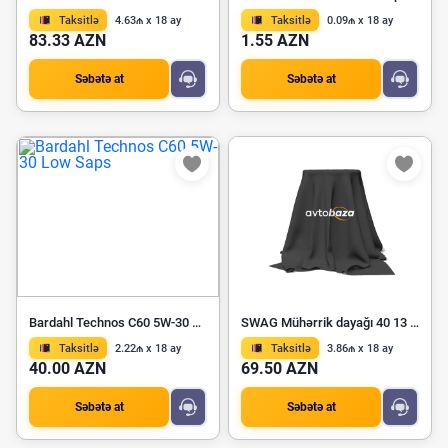
Taksitlə
4.63₼ x 18 ay
Taksitlə
0.09₼ x 18 ay
83.33 AZN
1.55 AZN
Səbətə at
Səbətə at
Bardahl Technos C60 5W-30 Low Saps
SWAG Mühərrik dayağı 40 13 0043
Taksitlə
2.22₼ x 18 ay
Taksitlə
3.86₼ x 18 ay
40.00 AZN
69.50 AZN
Səbətə at
Səbətə at