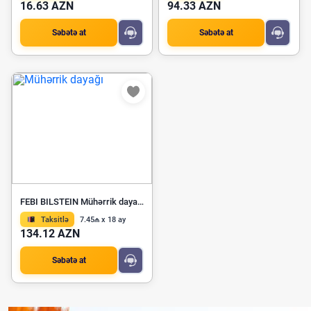
16.63 AZN
94.33 AZN
Səbətə at
Səbətə at
FEBI BILSTEIN Mühərrik dayağı 43702
Taksitlə
7.45₼ x 18 ay
134.12 AZN
Səbətə at