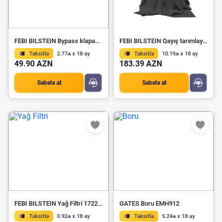
FEBI BILSTEIN Bypass klapan 171293
FEBI BILSTEIN Qayış tarımlayıcısı 196092
Taksitlə
2.77₼ x 18 ay
Taksitlə
10.19₼ x 18 ay
49.90 AZN
183.39 AZN
Səbətə at
Səbətə at
FEBI BILSTEIN Yağ Filtri 172261
GATES Boru EMH912
Taksitlə
0.92₼ x 18 ay
Taksitlə
5.24₼ x 18 ay