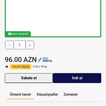
Rəsmi zəmanətli
-
+
96.00 AZN
Taksitli ödəniş
5.33 x 18 ay
Səbətə at
İndi al
Ümumi təsvir
Xüsusiyyətlər
Zəmanət