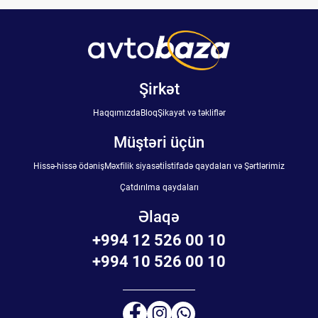
Şirkət
Haqqımızda
Bloq
Şikayət və təkliflər
Müştəri üçün
Hissə-hissə ödəniş
Məxfilik siyasəti
İstifadə qaydaları və Şərtlərimiz
Çatdırılma qaydaları
Əlaqə
+994 12 526 00 10
+994 10 526 00 10