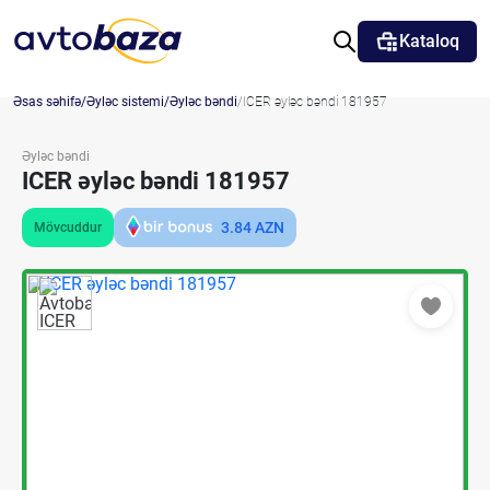
Kataloq
Əsas səhifə
Əyləc sistemi
Əyləc bəndi
ICER əyləc bəndi 181957
Əyləc bəndi
ICER əyləc bəndi 181957
3.84
AZN
Mövcuddur