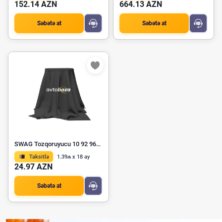
152.14 AZN
664.13 AZN
Səbətə at
Səbətə at
SWAG Tozqoruyucu 10 92 9658
Taksitlə
1.39₼ x 18 ay
24.97 AZN
Səbətə at