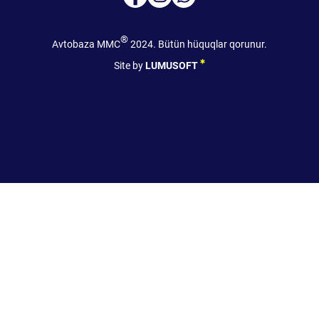
®
Avtobaza MMC
2024. Bütün hüquqlar qorunur.
Site by
LUMUSOFT