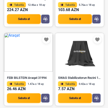
Taksitlə
12.46₼ x 18 ay
Taksitlə
5.76₼ x 18 ay
224.27 AZN
103.68 AZN
Səbətə at
Səbətə at
FEBI BILSTEIN Araqat 31994
SWAG Stabilizatorun Rezini 10 61 0025
Taksitlə
1.47₼ x 18 ay
Taksitlə
0.42₼ x 18 ay
26.46 AZN
7.57 AZN
Səbətə at
Səbətə at