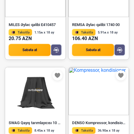
MILES Əyləc qəlibi E410457
REMSA Əyləc qəlibi 1740 00
Taksitlə
1.15₼ x 18 ay
Taksitlə
5.91₼ x 18 ay
20.75 AZN
106.40 AZN
Səbətə at
Səbətə at
SWAG Qayış tarımlayıcısı 10 92 7527
DENSO Kompressor, kondisioner DCP17026
Taksitlə
8.45₼ x 18 ay
Taksitlə
36.90₼ x 18 ay