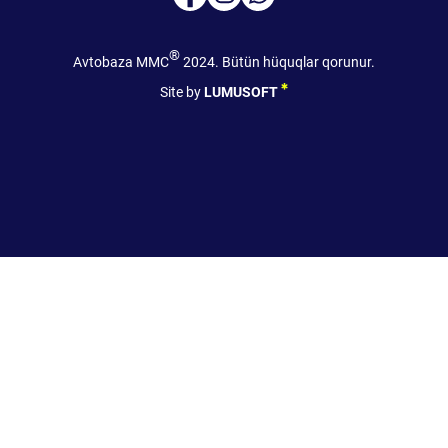
®
Avtobaza MMC
2024. Bütün hüquqlar qorunur.
Site by
LUMUSOFT