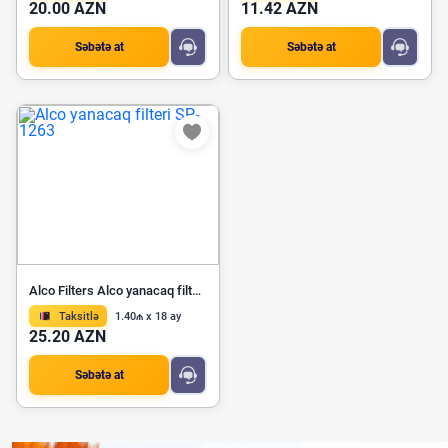
20.00 AZN
11.42 AZN
Səbətə at
Səbətə at
Alco Filters Alco yanacaq filteri SP-1263
Taksitlə
1.40₼ x 18 ay
25.20 AZN
Səbətə at