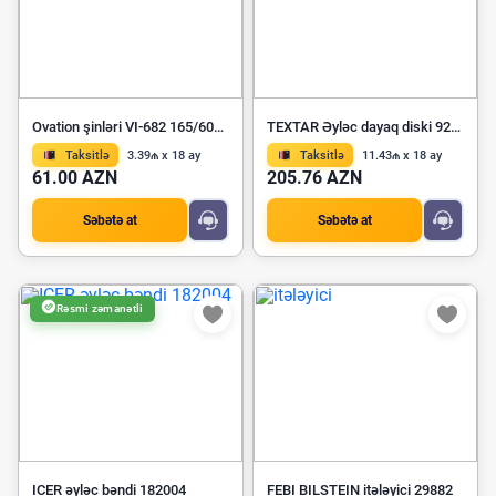
Ovation şinləri VI-682 165/60R13
TEXTAR Əyləc dayaq diski 92150705
Taksitlə
3.39₼ x 18 ay
Taksitlə
11.43₼ x 18 ay
61.00 AZN
205.76 AZN
Səbətə at
Səbətə at
Rəsmi zəmanətli
ICER əyləc bəndi 182004
FEBI BILSTEIN itələyici 29882