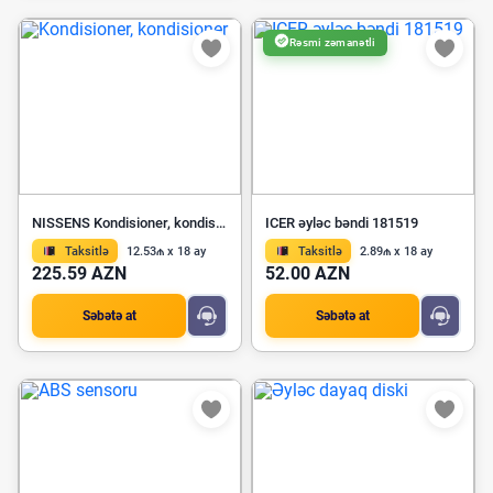
Rəsmi zəmanətli
NISSENS Kondisioner, kondisioner 94621
ICER əyləc bəndi 181519
Taksitlə
12.53₼ x 18 ay
Taksitlə
2.89₼ x 18 ay
225.59 AZN
52.00 AZN
Səbətə at
Səbətə at