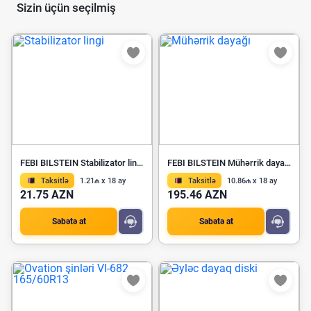
Sizin üçün seçilmiş
FEBI BILSTEIN Stabilizator lingi 19669
FEBI BILSTEIN Mühərrik dayağı 103312
Taksitlə
1.21₼ x 18 ay
Taksitlə
10.86₼ x 18 ay
21.75 AZN
195.46 AZN
Səbətə at
Səbətə at