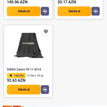
140.06 AZN
20.17 AZN
Səbətə at
Səbətə at
SWAG Zəncir 99 11 0214
Taksitlə
5.15₼ x 18 ay
92.63 AZN
Səbətə at