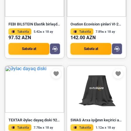
FEBI BILSTEIN Elastik birləşdirici 03933
Ovation Ecovision şinləri VI-286AT 235/75R15
Taksitlə
5.42₼ x 18 ay
Taksitlə
7.89₼ x 18 ay
97.52 AZN
142.00 AZN
Səbətə at
Səbətə at
TEXTAR Əyləc dayaq diski 92284003
SWAG Arxa işığının keçirici açarı 10 93 6134
Taksitlə
7.78₼ x 18 ay
Taksitlə
1.12₼ x 18 ay