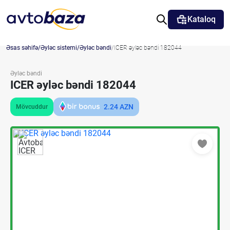
Kataloq
Əsas səhifə
Əyləc sistemi
Əyləc bəndi
ICER əyləc bəndi 182044
Əyləc bəndi
ICER əyləc bəndi 182044
2.24
AZN
Mövcuddur