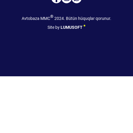
®
Avtobaza MMC
2024. Bütün hüquqlar qorunur.
Site by
LUMUSOFT