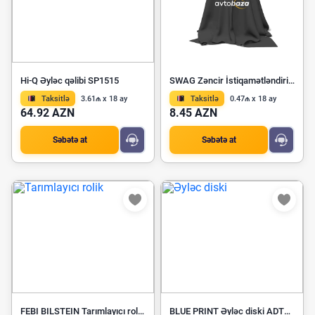
Hi-Q Əyləc qəlibi SP1515
SWAG Zəncir İstiqamətləndiricisi 10 09 0046
Taksitlə
3.61₼ x 18 ay
Taksitlə
0.47₼ x 18 ay
64.92 AZN
8.45 AZN
Səbətə at
Səbətə at
FEBI BILSTEIN Tarımlayıcı rolik 03773
BLUE PRINT Əyləc diski ADT343207