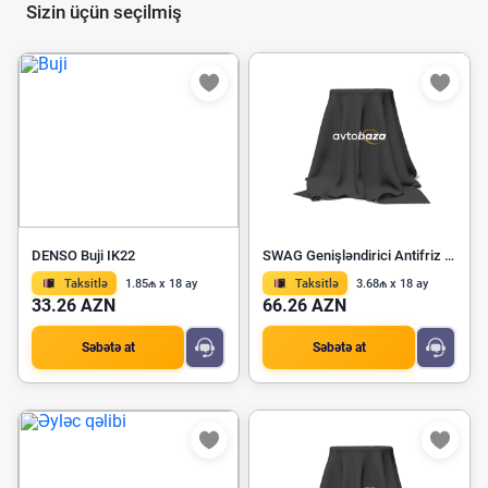
Sizin üçün seçilmiş
DENSO Buji IK22
SWAG Genişləndirici Antifriz Çəni 20 92 3929
Taksitlə
1.85₼ x 18 ay
Taksitlə
3.68₼ x 18 ay
33.26 AZN
66.26 AZN
Səbətə at
Səbətə at