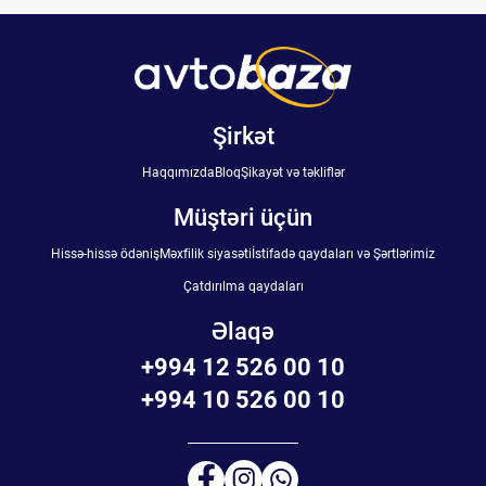
Şirkət
Haqqımızda
Bloq
Şikayət və təkliflər
Müştəri üçün
Hissə-hissə ödəniş
Məxfilik siyasəti
İstifadə qaydaları və Şərtlərimiz
Çatdırılma qaydaları
Əlaqə
+994 12 526 00 10
+994 10 526 00 10