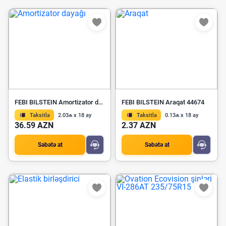
FEBI BILSTEIN Amortizator dayağı 08669
FEBI BILSTEIN Araqat 44674
Taksitlə
2.03₼ x 18 ay
Taksitlə
0.13₼ x 18 ay
36.59 AZN
2.37 AZN
Səbətə at
Səbətə at