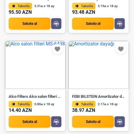
Taksitlə
5.31₼ x 18 ay
Taksitlə
5.19₼ x 18 ay
95.50 AZN
93.48 AZN
Səbətə at
Səbətə at
Alco Filters Alco salon filteri MS-6438
FEBI BILSTEIN Amortizator dayağı 22500
Taksitlə
0.80₼ x 18 ay
Taksitlə
2.17₼ x 18 ay
14.40 AZN
38.97 AZN
Səbətə at
Səbətə at