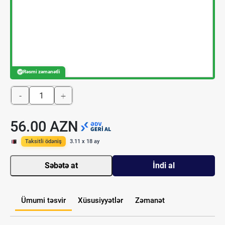
Rəsmi zəmanətli
-
+
56.00 AZN
Taksitli ödəniş
3.11 x 18 ay
Səbətə at
İndi al
Ümumi təsvir
Xüsusiyyətlər
Zəmanət