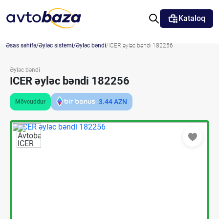
Kataloq
Əsas səhifə
Əyləc sistemi
Əyləc bəndi
ICER əyləc bəndi 182256
Əyləc bəndi
ICER əyləc bəndi 182256
3.44
AZN
Mövcuddur