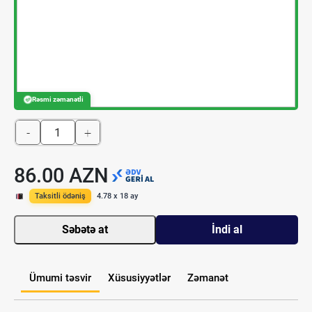
Rəsmi zəmanətli
-
+
86.00 AZN
Taksitli ödəniş
4.78 x 18 ay
Səbətə at
İndi al
Ümumi təsvir
Xüsusiyyətlər
Zəmanət