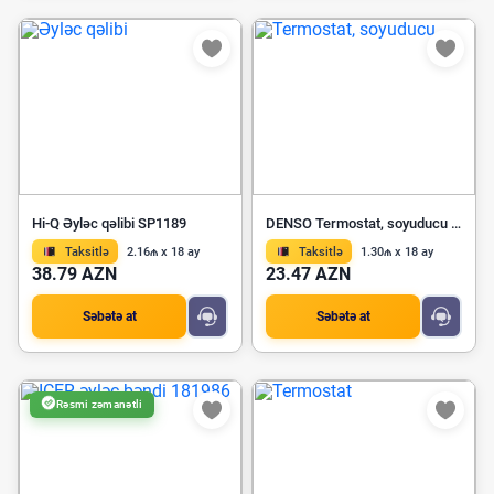
Hi-Q Əyləc qəlibi SP1189
DENSO Termostat, soyuducu DTM88248
Taksitlə
2.16₼ x 18 ay
Taksitlə
1.30₼ x 18 ay
38.79 AZN
23.47 AZN
Səbətə at
Səbətə at
Rəsmi zəmanətli