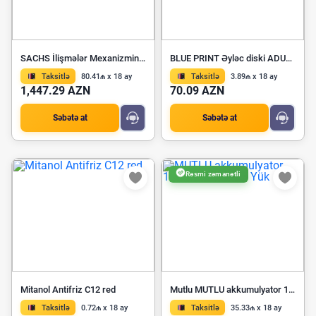
SACHS İlişmələr Mexanizminin İşlək Silindiri 3981 600 000
BLUE PRINT Əyləc diski ADU174377
Taksitlə
80.41₼ x 18 ay
Taksitlə
3.89₼ x 18 ay
1,447.29 AZN
70.09 AZN
Səbətə at
Səbətə at
Rəsmi zəmanətli
Mitanol Antifriz C12 red
Mutlu MUTLU akkumulyator 190AH 1300 12V Yük
Taksitlə
0.72₼ x 18 ay
Taksitlə
35.33₼ x 18 ay