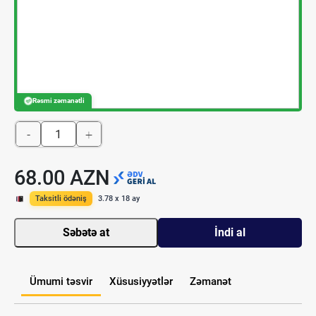
Rəsmi zəmanətli
-
+
68.00 AZN
Taksitli ödəniş
3.78 x 18 ay
Səbətə at
İndi al
Ümumi təsvir
Xüsusiyyətlər
Zəmanət