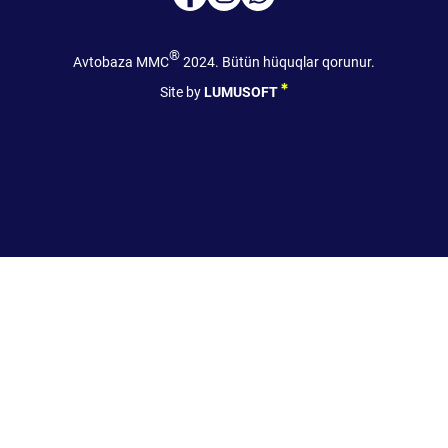
®
Avtobaza MMC
2024. Bütün hüquqlar qorunur.
Site by
LUMUSOFT