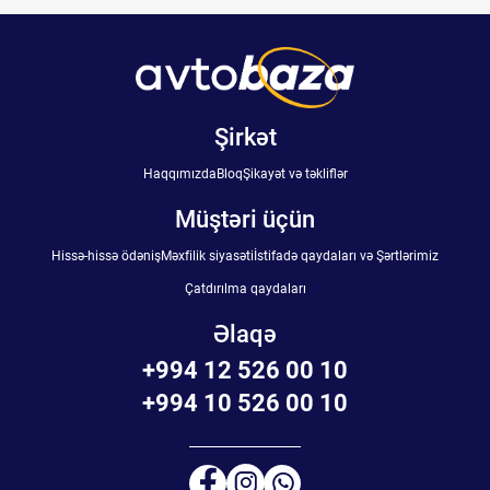
Şirkət
Haqqımızda
Bloq
Şikayət və təkliflər
Müştəri üçün
Hissə-hissə ödəniş
Məxfilik siyasəti
İstifadə qaydaları və Şərtlərimiz
Çatdırılma qaydaları
Əlaqə
+994 12 526 00 10
+994 10 526 00 10