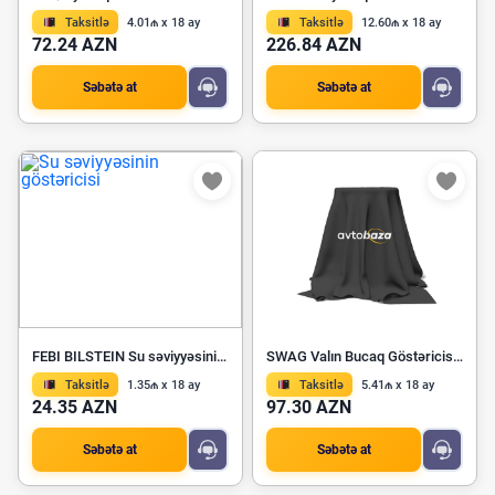
Taksitlə
4.01₼ x 18 ay
Taksitlə
12.60₼ x 18 ay
72.24 AZN
226.84 AZN
Səbətə at
Səbətə at
FEBI BILSTEIN Su səviyyəsinin göstəricisi 28489
SWAG Valın Bucaq Göstəricisi 89 10 6795
Taksitlə
1.35₼ x 18 ay
Taksitlə
5.41₼ x 18 ay
24.35 AZN
97.30 AZN
Səbətə at
Səbətə at