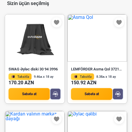
Sizin üçün seçilmiş
SWAG Əyləc diski 30 94 3996
LEMFÖRDER Asma Qol 37219 01
Taksitlə
9.46₼ x 18 ay
Taksitlə
8.38₼ x 18 ay
170.20 AZN
150.92 AZN
Səbətə at
Səbətə at