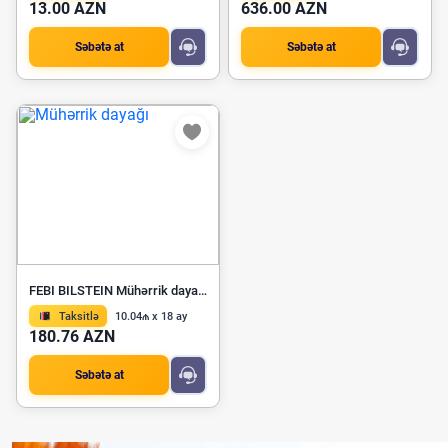
13.00 AZN
636.00 AZN
Səbətə at
Səbətə at
FEBI BILSTEIN Mühərrik dayağı 30628
Taksitlə
10.04₼ x 18 ay
180.76 AZN
Səbətə at