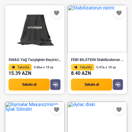
SWAG Yağ Təzyiqinin Keçirici Açarı 99 91 7664
FEBI BILSTEIN Stabilizatorun rezini 49386
Taksitlə
0.86₼ x 18 ay
Taksitlə
0.47₼ x 18 ay
15.39 AZN
8.40 AZN
Səbətə at
Səbətə at