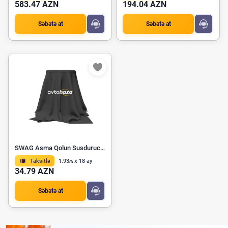
583.47 AZN
194.04 AZN
Səbətə at
Səbətə at
SWAG Asma Qolun Susdurucu Bloku 20 92 6080
Taksitlə
1.93₼ x 18 ay
34.79 AZN
Səbətə at