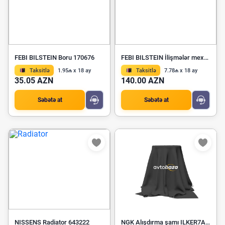
FEBI BILSTEIN Boru 170676
FEBI BILSTEIN İlişmələr mexanizminin diyirlənmə yastığı 105394
Taksitlə
1.95₼ x 18 ay
Taksitlə
7.78₼ x 18 ay
35.05 AZN
140.00 AZN
Səbətə at
Səbətə at
NISSENS Radiator 643222
NGK Alışdırma şamı ILKER7A8EGS