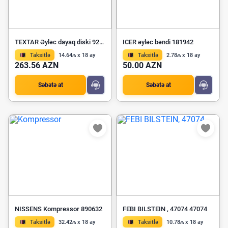
TEXTAR Əyləc dayaq diski 92151403
ICER əyləc bəndi 181942
Taksitlə
14.64₼ x 18 ay
Taksitlə
2.78₼ x 18 ay
263.56 AZN
50.00 AZN
Səbətə at
Səbətə at
NISSENS Kompressor 890632
FEBI BILSTEIN , 47074 47074
Taksitlə
32.42₼ x 18 ay
Taksitlə
10.78₼ x 18 ay