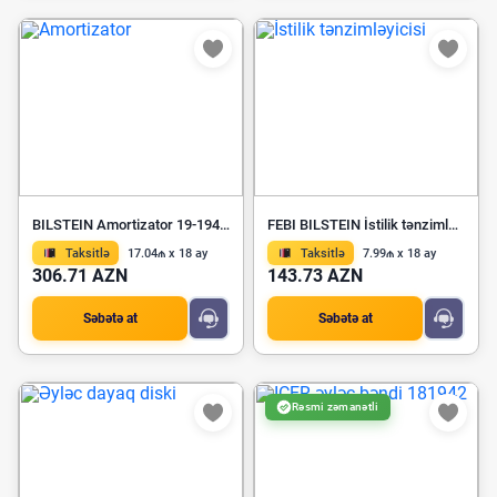
BILSTEIN Amortizator 19-194462
FEBI BILSTEIN İstilik tənzimləyicisi 171946
Taksitlə
17.04₼ x 18 ay
Taksitlə
7.99₼ x 18 ay
306.71 AZN
143.73 AZN
Səbətə at
Səbətə at
Rəsmi zəmanətli