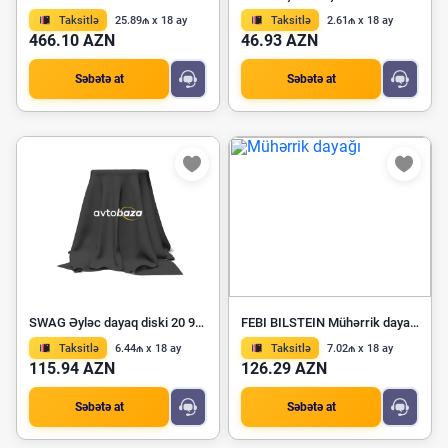
Taksitlə
25.89₼ x 18 ay
Taksitlə
2.61₼ x 18 ay
466.10 AZN
46.93 AZN
Səbətə at
Səbətə at
SWAG Əyləc dayaq diski 20 93 0541
FEBI BILSTEIN Mühərrik dayağı 24081
Taksitlə
6.44₼ x 18 ay
Taksitlə
7.02₼ x 18 ay
115.94 AZN
126.29 AZN
Səbətə at
Səbətə at