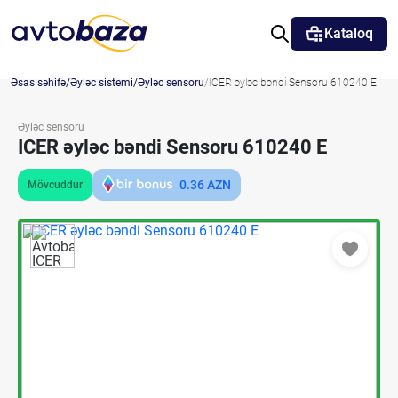
Kataloq
Əsas səhifə
Əyləc sistemi
Əyləc sensoru
ICER əyləc bəndi Sensoru 610240 E
Əyləc sensoru
ICER əyləc bəndi Sensoru 610240 E
0.36
AZN
Mövcuddur