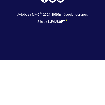
®
Avtobaza MMC
2024. Bütün hüquqlar qorunur.
Site by
LUMUSOFT