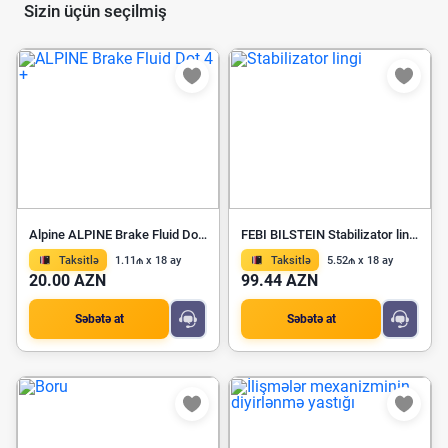
Sizin üçün seçilmiş
Alpine ALPINE Brake Fluid Dot 4 +
FEBI BILSTEIN Stabilizator lingi 22262
Taksitlə
1.11₼ x 18 ay
Taksitlə
5.52₼ x 18 ay
20.00 AZN
99.44 AZN
Səbətə at
Səbətə at