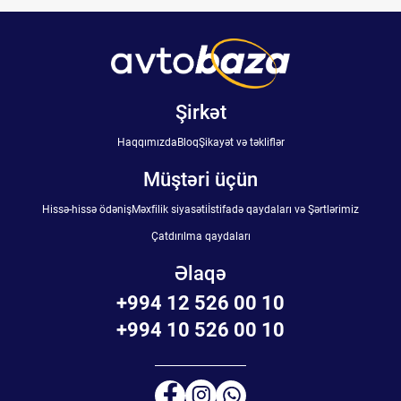
Şirkət
Haqqımızda
Bloq
Şikayət və təkliflər
Müştəri üçün
Hissə-hissə ödəniş
Məxfilik siyasəti
İstifadə qaydaları və Şərtlərimiz
Çatdırılma qaydaları
Əlaqə
+994 12 526 00 10
+994 10 526 00 10