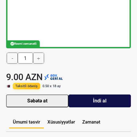
Rəsmi zəmanətli
-
+
9.00 AZN
Taksitli ödəniş
0.50 x 18 ay
Səbətə at
İndi al
Ümumi təsvir
Xüsusiyyətlər
Zəmanət