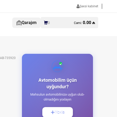
Şəxsi kabinet
Qarajım
0.00 ₼
0
Cəmi:
AB-735920
Avtomobilim üçün
uyğundur?
Məhsulun avtomobilinizə uyğun olub-
olmadığını yoxlayın
Yoxla