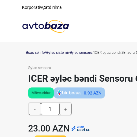
Korporativ
Çatdırılma
Əsas səhifə
Əyləc sistemi
Əyləc sensoru
ICER əyləc bəndi Sensoru
Əyləc sensoru
ICER əyləc bəndi Sensoru
0.92
AZN
Mövcuddur
-
+
23.00 AZN