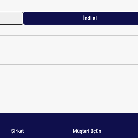
İndi al
Şirkət
Müştəri üçün