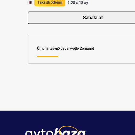
Taksitli ödəniş
1.28 x 18 ay
Səbətə at
Ümumi təsvir
Xüsusiyyətlər
Zəmanət