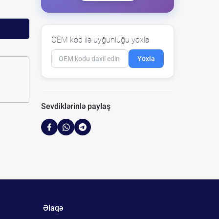
OEM kod ilə uyğunluğu yoxla
Yoxla
Sevdiklərinlə paylaş
Əlaqə