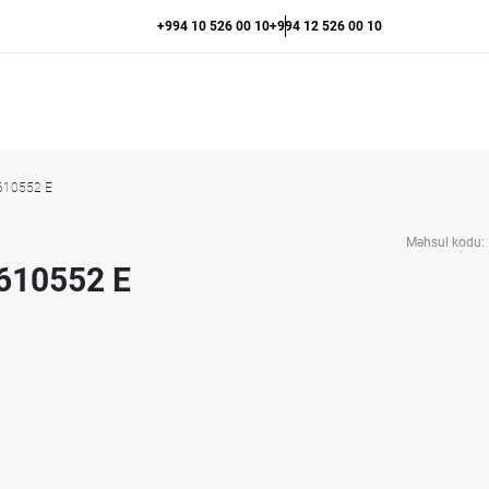
+994 10 526 00 10
+994 12 526 00 10
 610552 E
Məhsul kodu:
 610552 E