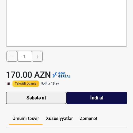
-
+
170.00 AZN
Taksitli ödəniş
9.44 x 18 ay
Səbətə at
İndi al
Ümumi təsvir
Xüsusiyyətlər
Zəmanət