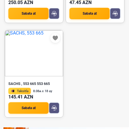
250.05 AZN
47.45 AZN
Səbətə at
Səbətə at
SACHS , 553 665 553 665
Taksitlə
8.08₼ x 18 ay
145.41 AZN
Səbətə at