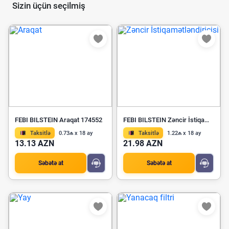
Sizin üçün seçilmiş
FEBI BILSTEIN Araqat 174552
FEBI BILSTEIN Zəncir İstiqamətləndiricisi 25285
Taksitlə
0.73₼ x 18 ay
Taksitlə
1.22₼ x 18 ay
13.13 AZN
21.98 AZN
Səbətə at
Səbətə at