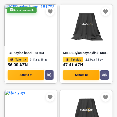
Rəsmi zəmanətli
ICER əyləc bəndi 181703
MILES Əyləc dayaq diski K001794
Taksitlə
3.11₼ x 18 ay
Taksitlə
2.63₼ x 18 ay
56.00 AZN
47.41 AZN
Səbətə at
Səbətə at