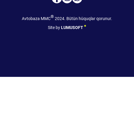
®
Avtobaza MMC
2024. Bütün hüquqlar qorunur.
Site by
LUMUSOFT