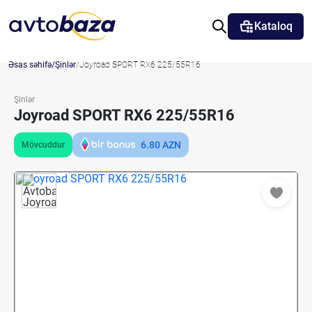
Kataloq
Əsas səhifə
Şinlər
Joyroad SPORT RX6 225/55R16
Şinlər
Joyroad SPORT RX6 225/55R16
6.80
AZN
Mövcuddur