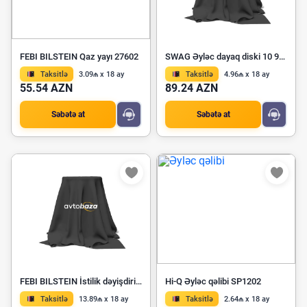
FEBI BILSTEIN Qaz yayı 27602
SWAG Əyləc dayaq diski 10 92 1923
Taksitlə
3.09₼ x 18 ay
Taksitlə
4.96₼ x 18 ay
55.54 AZN
89.24 AZN
Səbətə at
Səbətə at
FEBI BILSTEIN İstilik dəyişdiricisi olan yağ filtri korpusu 183582
Hi-Q Əyləc qəlibi SP1202
Taksitlə
13.89₼ x 18 ay
Taksitlə
2.64₼ x 18 ay