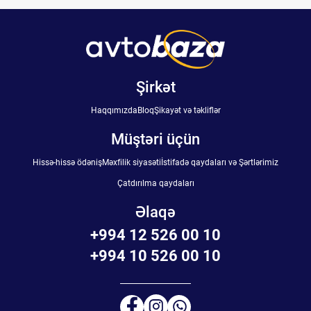
Şirkət
Haqqımızda
Bloq
Şikayət və təkliflər
Müştəri üçün
Hissə-hissə ödəniş
Məxfilik siyasəti
İstifadə qaydaları və Şərtlərimiz
Çatdırılma qaydaları
Əlaqə
+994 12 526 00 10
+994 10 526 00 10