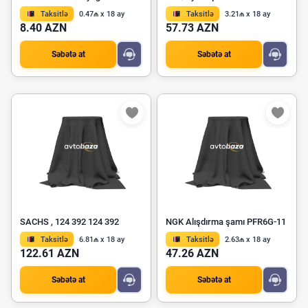
Taksitlə
0.47₼ x 18 ay
Taksitlə
3.21₼ x 18 ay
8.40 AZN
57.73 AZN
Səbətə at
Səbətə at
SACHS , 124 392 124 392
NGK Alışdırma şamı PFR6G-11
Taksitlə
6.81₼ x 18 ay
Taksitlə
2.63₼ x 18 ay
122.61 AZN
47.26 AZN
Səbətə at
Səbətə at