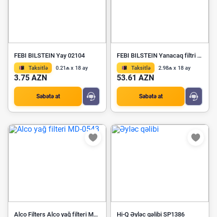
FEBI BILSTEIN Yay 02104
FEBI BILSTEIN Yanacaq filtri 30006
Taksitlə
0.21₼ x 18 ay
Taksitlə
2.98₼ x 18 ay
3.75 AZN
53.61 AZN
Səbətə at
Səbətə at
Alco Filters Alco yağ filteri MD-0543
Hi-Q Əyləc qəlibi SP1386