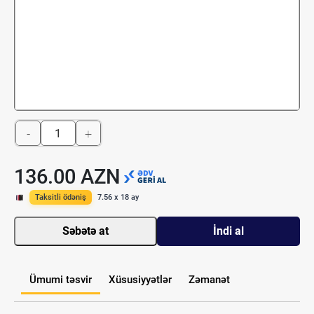
-
+
136.00 AZN
Taksitli ödəniş
7.56 x 18 ay
Səbətə at
İndi al
Ümumi təsvir
Xüsusiyyətlər
Zəmanət