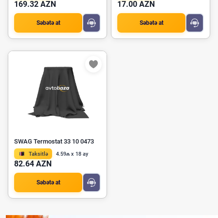
169.32 AZN
17.00 AZN
Səbətə at
Səbətə at
SWAG Termostat 33 10 0473
Taksitlə
4.59₼ x 18 ay
82.64 AZN
Səbətə at