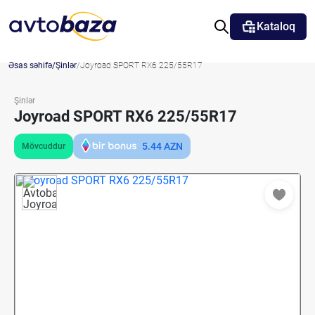
Kataloq
Əsas səhifə
Şinlər
Joyroad SPORT RX6 225/55R17
Şinlər
Joyroad SPORT RX6 225/55R17
5.44
AZN
Mövcuddur