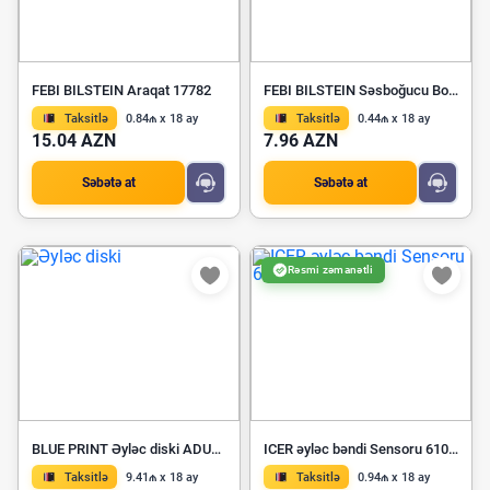
FEBI BILSTEIN Araqat 17782
FEBI BILSTEIN Səsboğucu Borunun Rezin Dayağı 30784
Taksitlə
0.84₼ x 18 ay
Taksitlə
0.44₼ x 18 ay
15.04 AZN
7.96 AZN
Səbətə at
Səbətə at
Rəsmi zəmanətli
BLUE PRINT Əyləc diski ADU174383
ICER əyləc bəndi Sensoru 610479 E
Taksitlə
9.41₼ x 18 ay
Taksitlə
0.94₼ x 18 ay