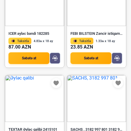
ICER əyləc bəndi 182285
FEBI BILSTEIN Zəncir istiqamətləndiricisi 24282
Taksitlə
4.83₼ x 18 ay
Taksitlə
1.33₼ x 18 ay
87.00 AZN
23.85 AZN
Səbətə at
Səbətə at
TEXTAR Əyləc qəlibi 2415101
SACHS , 3182 997 801 3182 997 801