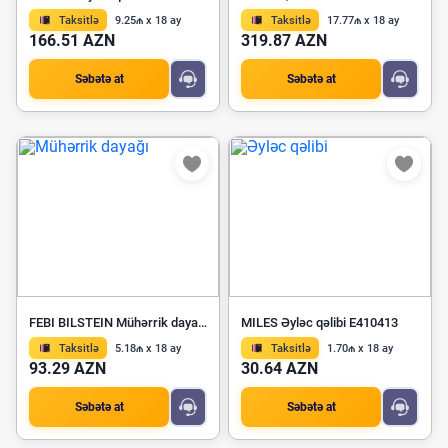
Taksitlə
9.25₼ x 18 ay
Taksitlə
17.77₼ x 18 ay
166.51 AZN
319.87 AZN
Səbətə at
Səbətə at
FEBI BILSTEIN Mühərrik dayağı 08783
MILES Əyləc qəlibi E410413
Taksitlə
5.18₼ x 18 ay
Taksitlə
1.70₼ x 18 ay
93.29 AZN
30.64 AZN
Səbətə at
Səbətə at