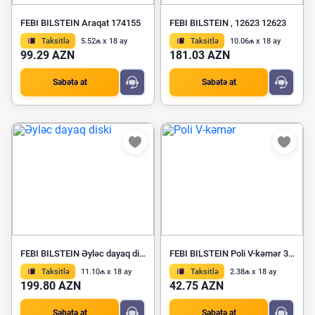
FEBI BILSTEIN Araqat 174155
FEBI BILSTEIN , 12623 12623
Taksitlə
5.52₼ x 18 ay
Taksitlə
10.06₼ x 18 ay
99.29 AZN
181.03 AZN
Səbətə at
Səbətə at
FEBI BILSTEIN Əyləc dayaq diski 44085
FEBI BILSTEIN Poli V-kəmər 34344
Taksitlə
11.10₼ x 18 ay
Taksitlə
2.38₼ x 18 ay
199.80 AZN
42.75 AZN
Səbətə at
Səbətə at