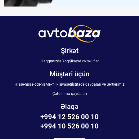
Şirkət
Haqqımızda
Bloq
Şikayət və təkliflər
Müştəri üçün
Hissə-hissə ödəniş
Məxfilik siyasəti
İstifadə qaydaları və Şərtlərimiz
Çatdırılma qaydaları
Əlaqə
+994 12 526 00 10
+994 10 526 00 10