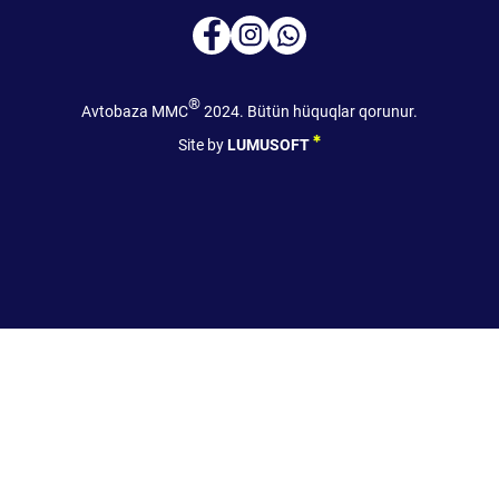
®
Avtobaza MMC
2024. Bütün hüquqlar qorunur.
Site by
LUMUSOFT