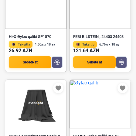
Hi-Q Əyləc qəlibi SP1570
FEBI BILSTEIN , 24403 24403
Taksitlə
1.50₼ x 18 ay
Taksitlə
6.76₼ x 18 ay
26.92 AZN
121.64 AZN
Səbətə at
Səbətə at