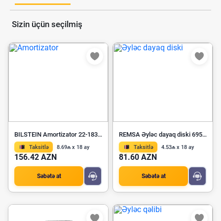
Sizin üçün seçilmiş
BILSTEIN Amortizator 22-183705
REMSA Əyləc dayaq diski 6955 10
Taksitlə
8.69₼ x 18 ay
Taksitlə
4.53₼ x 18 ay
156.42 AZN
81.60 AZN
Səbətə at
Səbətə at