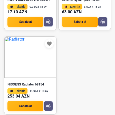
SWAG Amortizatorun Rezin Yastığı 10 94 0701
REMSA Əyləc qəlibi 26540
Taksitlə
0.95₼ x 18 ay
Taksitlə
3.50₼ x 18 ay
17.10 AZN
63.00 AZN
Səbətə at
Səbətə at
NISSENS Radiator 68154
Taksitlə
14.06₼ x 18 ay
253.04 AZN
Səbətə at