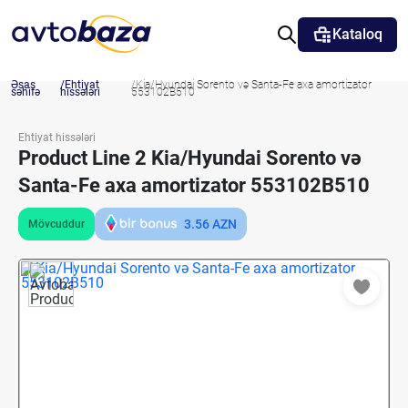
Kataloq
Əsas
Ehtiyat
Kia/Hyundai Sorento və Santa-Fe axa amortizator
səhifə
hissələri
553102B510
Ehtiyat hissələri
Product Line 2 Kia/Hyundai Sorento və
Santa-Fe axa amortizator 553102B510
3.56
AZN
Mövcuddur