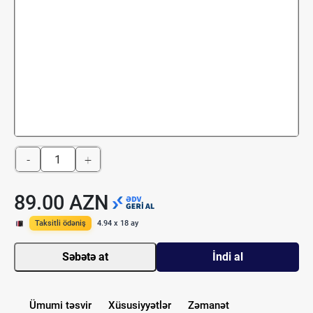
-
+
89.00 AZN
Taksitli ödəniş
4.94 x 18 ay
Səbətə at
İndi al
Ümumi təsvir
Xüsusiyyətlər
Zəmanət