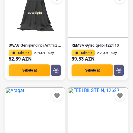
SWAG Genişləndirici Antifriz Çəni 40 94 7898
REMSA Əyləc qəlibi 1224 10
Taksitlə
2.91₼ x 18 ay
Taksitlə
2.20₼ x 18 ay
52.39 AZN
39.53 AZN
Səbətə at
Səbətə at