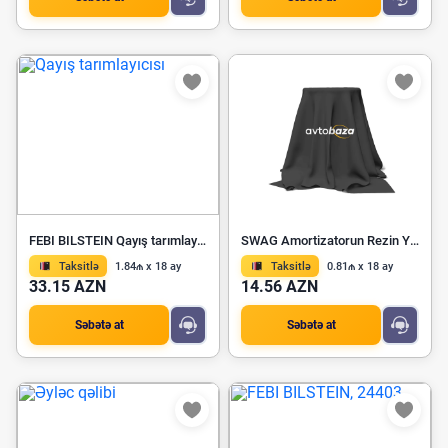
FEBI BILSTEIN Qayış tarımlayıcısı 24547
SWAG Amortizatorun Rezin Yastığı 40 56 0005
Taksitlə
1.84₼ x 18 ay
Taksitlə
0.81₼ x 18 ay
33.15 AZN
14.56 AZN
Səbətə at
Səbətə at