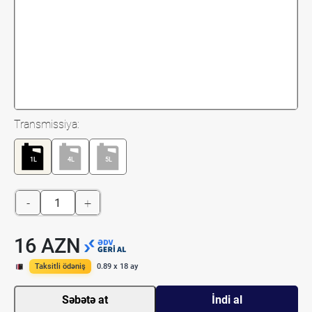
Transmissiya:
1L
4L
5L
-
+
16 AZN
Taksitli ödəniş
0.89 x 18 ay
Səbətə at
İndi al