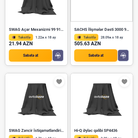
SWAG Açar Mexanizmi 99 91 7690
SACHS İlişmələr Dəsti 3000 951 784
Taksitlə
1.22₼ x 18 ay
Taksitlə
28.09₼ x 18 ay
21.94 AZN
505.63 AZN
Səbətə at
Səbətə at
SWAG Zəncir İstiqamətləndiricisi 10 09 0087
Hi-Q Əyləc qəlibi SP4436