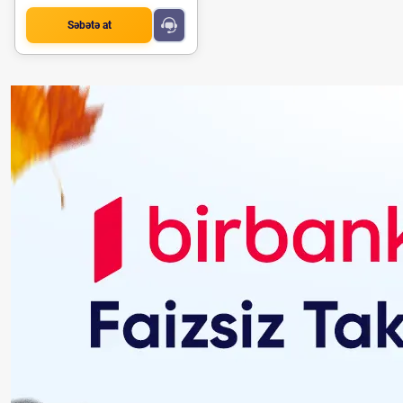
Səbətə at