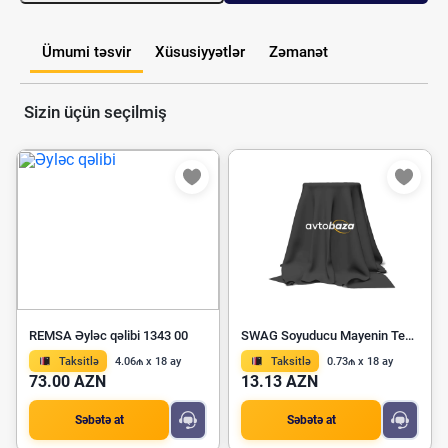
Ümumi təsvir
Xüsusiyyətlər
Zəmanət
Sizin üçün seçilmiş
REMSA Əyləc qəlibi 1343 00
SWAG Soyuducu Mayenin Temperatur Gösəricisi 30 93 0616
Taksitlə
4.06₼ x 18 ay
Taksitlə
0.73₼ x 18 ay
73.00 AZN
13.13 AZN
Səbətə at
Səbətə at