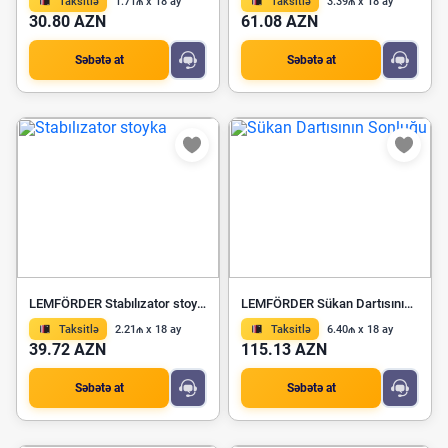
Taksitlə
1.71₼ x 18 ay
Taksitlə
3.39₼ x 18 ay
30.80 AZN
61.08 AZN
Səbətə at
Səbətə at
LEMFÖRDER Stabılızator stoyka 12566 02
LEMFÖRDER Sükan Dartısının Sonluğu 21154 02
Taksitlə
2.21₼ x 18 ay
Taksitlə
6.40₼ x 18 ay
39.72 AZN
115.13 AZN
Səbətə at
Səbətə at