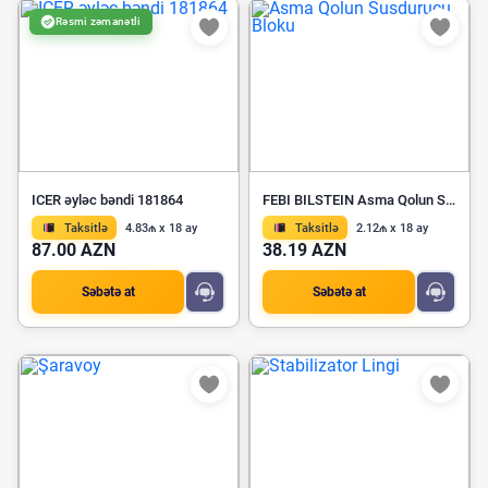
Rəsmi zəmanətli
ICER əyləc bəndi 181864
FEBI BILSTEIN Asma Qolun Susdurucu Bloku 47676
Taksitlə
4.83₼ x 18 ay
Taksitlə
2.12₼ x 18 ay
87.00 AZN
38.19 AZN
Səbətə at
Səbətə at