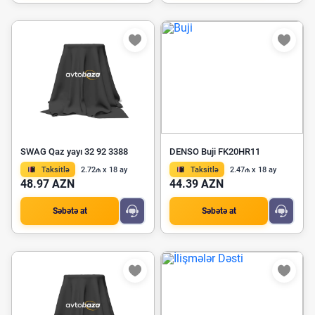
SWAG Qaz yayı 32 92 3388
DENSO Buji FK20HR11
Taksitlə
2.72₼ x 18 ay
Taksitlə
2.47₼ x 18 ay
48.97 AZN
44.39 AZN
Səbətə at
Səbətə at