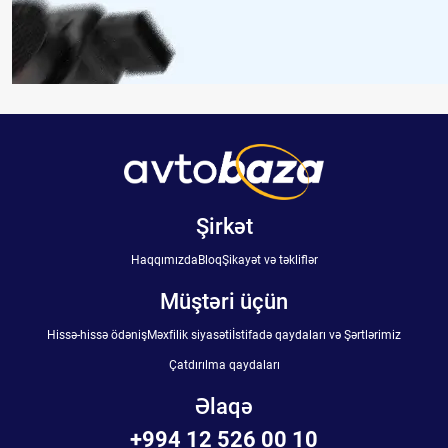
Şirkət
Haqqımızda
Bloq
Şikayət və təkliflər
Müştəri üçün
Hissə-hissə ödəniş
Məxfilik siyasəti
İstifadə qaydaları və Şərtlərimiz
Çatdırılma qaydaları
Əlaqə
+994 12 526 00 10