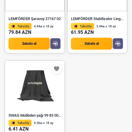
LEMFÖRDER Şaravoy 27167 02
LEMFÖRDER Stabilizator Lingi 37357 01
Taksitlə
4.44₼ x 18 ay
Taksitlə
3.44₼ x 18 ay
79.84 AZN
61.95 AZN
Səbətə at
Səbətə at
SWAG Molibden yağı 99 83 0001
Taksitlə
0.36₼ x 18 ay
6.41 AZN