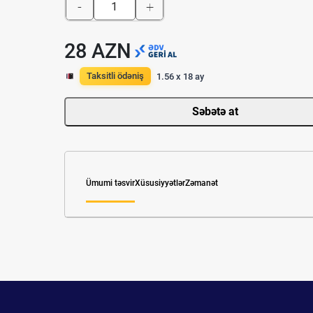
-
+
28 AZN
Taksitli ödəniş
1.56 x 18 ay
Səbətə at
Ümumi təsvir
Xüsusiyyətlər
Zəmanət