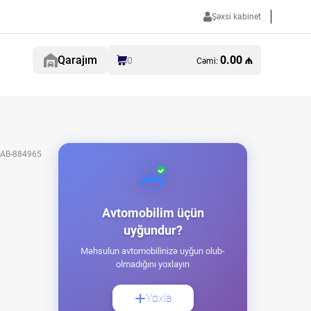
Şəxsi kabinet
Qarajım
0.00 ₼
0
Cəmi:
AB-884965
Avtomobilim üçün
uyğundur?
Məhsulun avtomobilinizə uyğun olub-
olmadığını yoxlayın
Yoxla