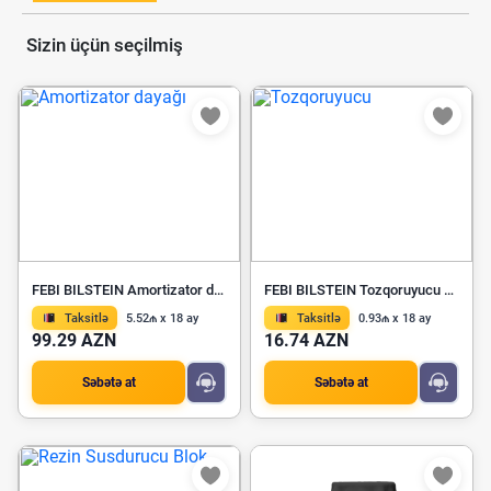
Sizin üçün seçilmiş
FEBI BILSTEIN Amortizator dayağı 100409
FEBI BILSTEIN Tozqoruyucu 182864
Taksitlə
5.52₼ x 18 ay
Taksitlə
0.93₼ x 18 ay
99.29 AZN
16.74 AZN
Səbətə at
Səbətə at