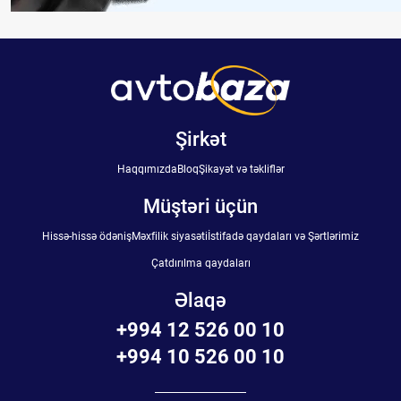
Şirkət
Haqqımızda
Bloq
Şikayət və təkliflər
Müştəri üçün
Hissə-hissə ödəniş
Məxfilik siyasəti
İstifadə qaydaları və Şərtlərimiz
Çatdırılma qaydaları
Əlaqə
+994 12 526 00 10
+994 10 526 00 10