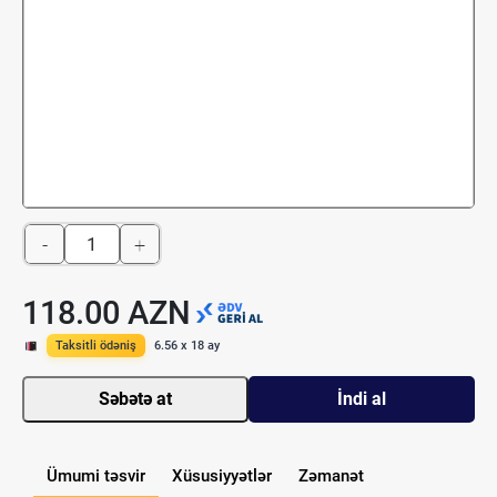
-
+
118.00 AZN
Taksitli ödəniş
6.56 x 18 ay
Səbətə at
İndi al
Ümumi təsvir
Xüsusiyyətlər
Zəmanət