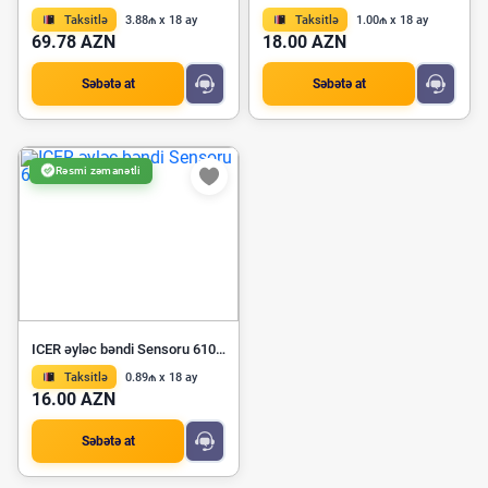
Taksitlə
3.88₼ x 18 ay
Taksitlə
1.00₼ x 18 ay
69.78 AZN
18.00 AZN
Səbətə at
Səbətə at
Rəsmi zəmanətli
ICER əyləc bəndi Sensoru 610536 E
Taksitlə
0.89₼ x 18 ay
16.00 AZN
Səbətə at