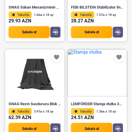
SWAG Sükan Mexanizminin Başlığı 10 92 7066
FEBI BILSTEIN Stabilizator lingi 26078
Taksitlə
1.66₼ x 18 ay
Taksitlə
1.57₼ x 18 ay
29.93 AZN
28.27 AZN
Səbətə at
Səbətə at
SWAG Rezin Susdurucu Blok 30 93 4684
LEMFÖRDER Stanqa vtulka 33714 01
Taksitlə
3.47₼ x 18 ay
Taksitlə
1.36₼ x 18 ay
62.39 AZN
24.51 AZN
Səbətə at
Səbətə at