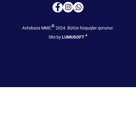
®
Avtobaza MMC
2024. Bütün hüquqlar qorunur.
Site by
LUMUSOFT