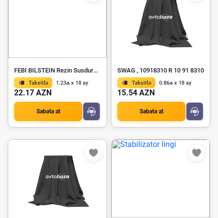
FEBI BILSTEIN Rezin Susdurucu Blok 06228
SWAG , 10918310 R 10 91 8310
Taksitlə
1.23₼ x 18 ay
Taksitlə
0.86₼ x 18 ay
22.17 AZN
15.54 AZN
Səbətə at
Səbətə at