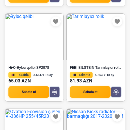
Hi-Q Əyləc qəlibi SP2078
FEBI BILSTEIN Tarımlayıcı rolik 24179
Taksitlə
3.61₼ x 18 ay
Taksitlə
4.55₼ x 18 ay
65.03 AZN
81.93 AZN
Səbətə at
Səbətə at