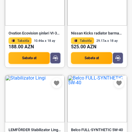
Ovation Ecovision şinləri VI-386HP 255/45R20
Nissan Kicks radiator barmaqlığı 2017-2020 OEM
Taksitlə
10.44₼ x 18 ay
Taksitlə
29.17₼ x 18 ay
188.00 AZN
525.00 AZN
Səbətə at
Səbətə at
LEMFÖRDER Stabilizator Lingi 26774 01
Belco FULL-SYNTHETIC 5W-40