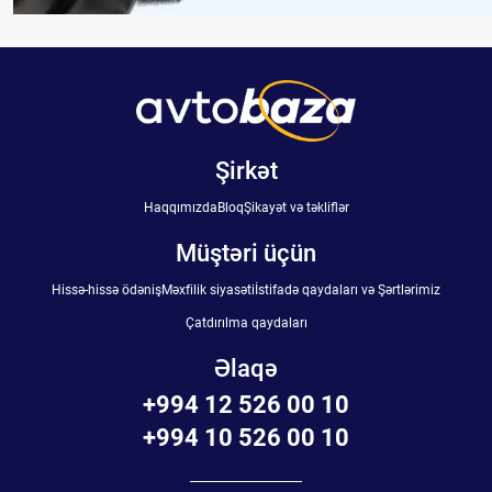
Şirkət
Haqqımızda
Bloq
Şikayət və təkliflər
Müştəri üçün
Hissə-hissə ödəniş
Məxfilik siyasəti
İstifadə qaydaları və Şərtlərimiz
Çatdırılma qaydaları
Əlaqə
+994 12 526 00 10
+994 10 526 00 10