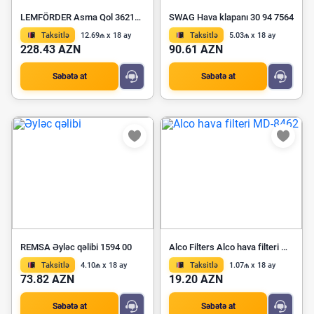
LEMFÖRDER Asma Qol 36214 01
SWAG Hava klapanı 30 94 7564
Taksitlə
12.69₼ x 18 ay
Taksitlə
5.03₼ x 18 ay
228.43 AZN
90.61 AZN
Səbətə at
Səbətə at
REMSA Əyləc qəlibi 1594 00
Alco Filters Alco hava filteri MD-8462
Taksitlə
4.10₼ x 18 ay
Taksitlə
1.07₼ x 18 ay
73.82 AZN
19.20 AZN
Səbətə at
Səbətə at