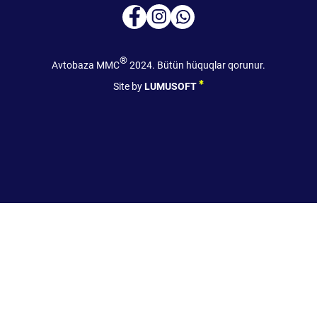
®
Avtobaza MMC
2024. Bütün hüquqlar qorunur.
Site by
LUMUSOFT