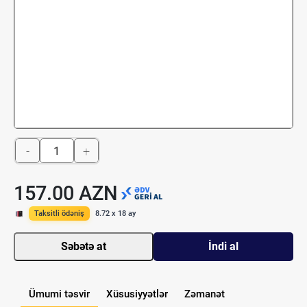
-
+
157.00 AZN
Taksitli ödəniş
8.72 x 18 ay
Səbətə at
İndi al
Ümumi təsvir
Xüsusiyyətlər
Zəmanət