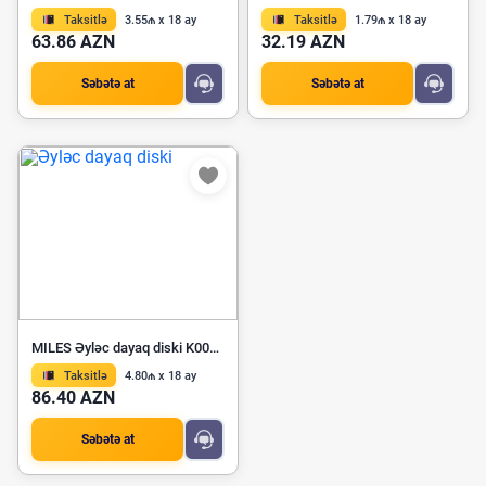
Taksitlə
3.55₼ x 18 ay
Taksitlə
1.79₼ x 18 ay
63.86 AZN
32.19 AZN
Səbətə at
Səbətə at
MILES Əyləc dayaq diski K001250
Taksitlə
4.80₼ x 18 ay
86.40 AZN
Səbətə at