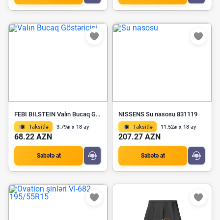
FEBI BILSTEIN Valın Bucaq Göstəricisi 24455
NISSENS Su nasosu 831119
Taksitlə
3.79₼ x 18 ay
Taksitlə
11.52₼ x 18 ay
68.22 AZN
207.27 AZN
Səbətə at
Səbətə at