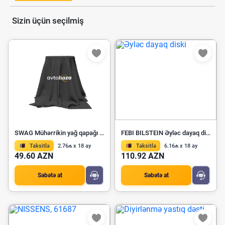
Sizin üçün seçilmiş
SWAG Mühərrikin yağ qapağı 20 94 5550
FEBI BILSTEIN Əyləc dayaq diski 24076
Taksitlə
2.76₼ x 18 ay
Taksitlə
6.16₼ x 18 ay
49.60 AZN
110.92 AZN
Səbətə at
Səbətə at