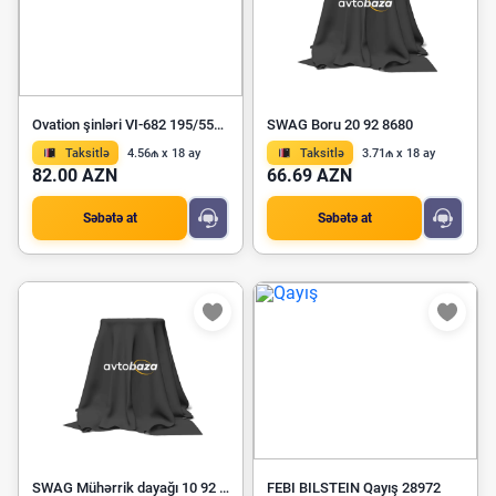
Ovation şinləri VI-682 195/55R15
SWAG Boru 20 92 8680
Taksitlə
4.56₼ x 18 ay
Taksitlə
3.71₼ x 18 ay
82.00 AZN
66.69 AZN
Səbətə at
Səbətə at
SWAG Mühərrik dayağı 10 92 3725
FEBI BILSTEIN Qayış 28972