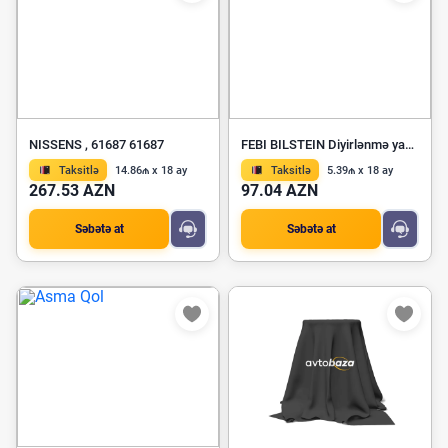
NISSENS , 61687 61687
FEBI BILSTEIN Diyirlənmə yastıq dəsti 49703
Taksitlə
14.86₼ x 18 ay
Taksitlə
5.39₼ x 18 ay
267.53 AZN
97.04 AZN
Səbətə at
Səbətə at