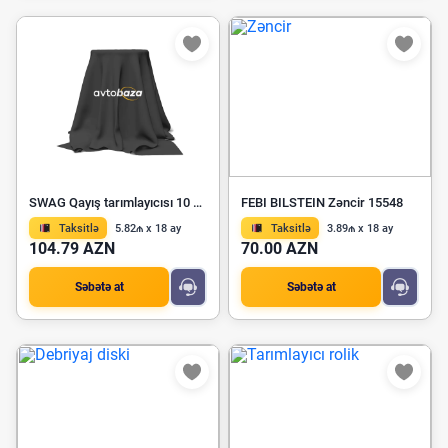
SWAG Qayış tarımlayıcısı 10 94 9870
FEBI BILSTEIN Zəncir 15548
Taksitlə
5.82₼ x 18 ay
Taksitlə
3.89₼ x 18 ay
104.79 AZN
70.00 AZN
Səbətə at
Səbətə at