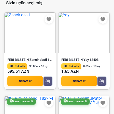
Sizin üçün seçilmiş
FEBI BILSTEIN Zəncir dəsti 186031
FEBI BILSTEIN Yay 12408
Taksitlə
33.08₼ x 18 ay
Taksitlə
0.09₼ x 18 ay
595.51 AZN
1.63 AZN
Səbətə at
Səbətə at
Rəsmi zəmanətli
Rəsmi zəmanətli