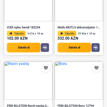
ICER əyləc bəndi 182254
Mutlu MUTLU akkumulyator 165AH 1150B 12V Yük
Taksitlə
5.67₼ x 18 ay
Taksitlə
29.56₼ x 18 ay
102.00 AZN
532.00 AZN
Səbətə at
Səbətə at
FEBI BILSTEIN Rezin yastıq 40131
FEBI BILSTEIN Boru 12794