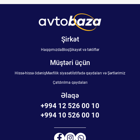
Şirkət
Haqqımızda
Bloq
Şikayət və təkliflər
Müştəri üçün
Hissə-hissə ödəniş
Məxfilik siyasəti
İstifadə qaydaları və Şərtlərimiz
Çatdırılma qaydaları
Əlaqə
+994 12 526 00 10
+994 10 526 00 10