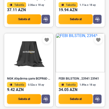
Taksitlə
2.06₼ x 18 ay
Taksitlə
1.11₼ x 18 ay
37.11 AZN
19.94 AZN
Səbətə at
Səbətə at
NGK Alışdırma şamı BCPR6E-11
FEBI BILSTEIN , 23941 23941
Taksitlə
0.52₼ x 18 ay
Taksitlə
1.89₼ x 18 ay
9.42 AZN
34.05 AZN
Səbətə at
Səbətə at