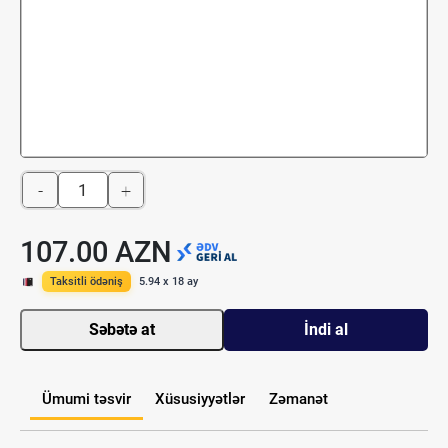
-
+
107.00 AZN
Taksitli ödəniş
5.94 x 18 ay
Səbətə at
İndi al
Ümumi təsvir
Xüsusiyyətlər
Zəmanət