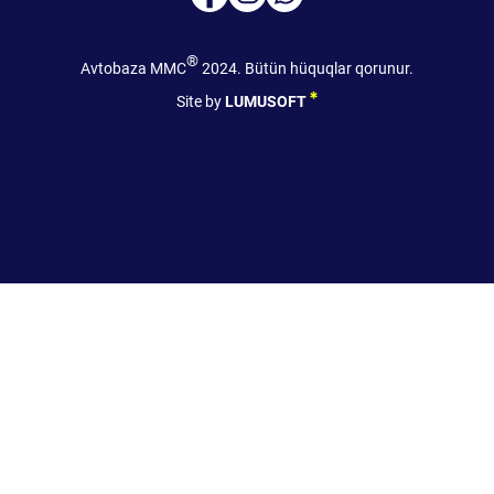
®
Avtobaza MMC
2024. Bütün hüquqlar qorunur.
Site by
LUMUSOFT