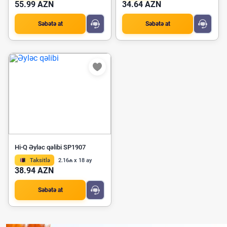
55.99 AZN
34.64 AZN
Səbətə at
Səbətə at
Hi-Q Əyləc qəlibi SP1907
Taksitlə
2.16₼ x 18 ay
38.94 AZN
Səbətə at