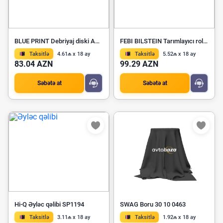
BLUE PRINT Debriyaj diski ADU173115
FEBI BILSTEIN Tarımlayıcı rolik 37979
Taksitlə
4.61₼ x 18 ay
Taksitlə
5.52₼ x 18 ay
83.04 AZN
99.29 AZN
Səbətə at
Səbətə at
Hi-Q Əyləc qəlibi SP1194
SWAG Boru 30 10 0463
Taksitlə
3.11₼ x 18 ay
Taksitlə
1.92₼ x 18 ay