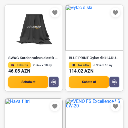
SWAG Kardan valının elastik birləşdiricisi 10 87 0011
BLUE PRINT Əyləc diski ADU174380
Taksitlə
2.56₼ x 18 ay
Taksitlə
6.33₼ x 18 ay
46.03 AZN
114.02 AZN
Səbətə at
Səbətə at