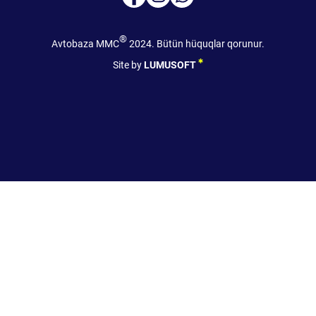
®
Avtobaza MMC
2024. Bütün hüquqlar qorunur.
Site by
LUMUSOFT