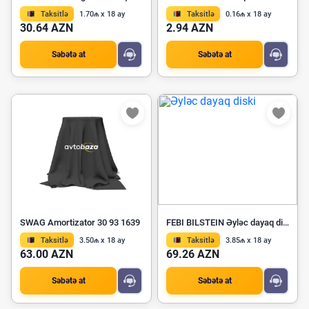
Taksitlə
1.70₼ x 18 ay
Taksitlə
0.16₼ x 18 ay
30.64 AZN
2.94 AZN
Səbətə at
Səbətə at
SWAG Amortizator 30 93 1639
FEBI BILSTEIN Əyləc dayaq diski 08138
Taksitlə
3.50₼ x 18 ay
Taksitlə
3.85₼ x 18 ay
63.00 AZN
69.26 AZN
Səbətə at
Səbətə at