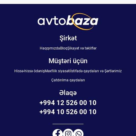
Şirkət
Haqqımızda
Bloq
Şikayət və təkliflər
Müştəri üçün
Hissə-hissə ödəniş
Məxfilik siyasəti
İstifadə qaydaları və Şərtlərimiz
Çatdırılma qaydaları
Əlaqə
+994 12 526 00 10
+994 10 526 00 10