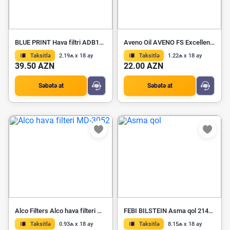
BLUE PRINT Hava filtri ADB112243
Aveno Oil AVENO FS Excellence LS 0W-20
Taksitlə
2.19₼ x 18 ay
Taksitlə
1.22₼ x 18 ay
39.50 AZN
22.00 AZN
Səbətə at
Səbətə at
Alco Filters Alco hava filteri MD-3052
FEBI BILSTEIN Asma qol 21445
Taksitlə
0.93₼ x 18 ay
Taksitlə
8.15₼ x 18 ay