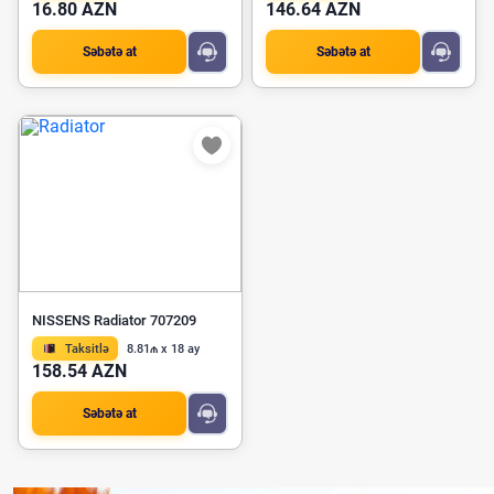
16.80 AZN
146.64 AZN
Səbətə at
Səbətə at
NISSENS Radiator 707209
Taksitlə
8.81₼ x 18 ay
158.54 AZN
Səbətə at