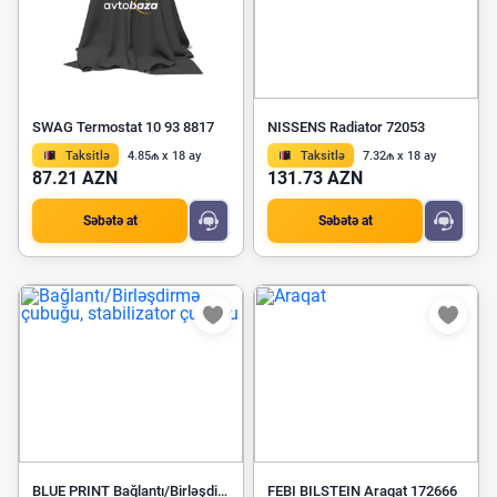
SWAG Termostat 10 93 8817
NISSENS Radiator 72053
Taksitlə
4.85₼ x 18 ay
Taksitlə
7.32₼ x 18 ay
87.21 AZN
131.73 AZN
Səbətə at
Səbətə at
BLUE PRINT Bağlantı/Birləşdirmə çubuğu, stabilizator çubuğu ADC48555
FEBI BILSTEIN Araqat 172666