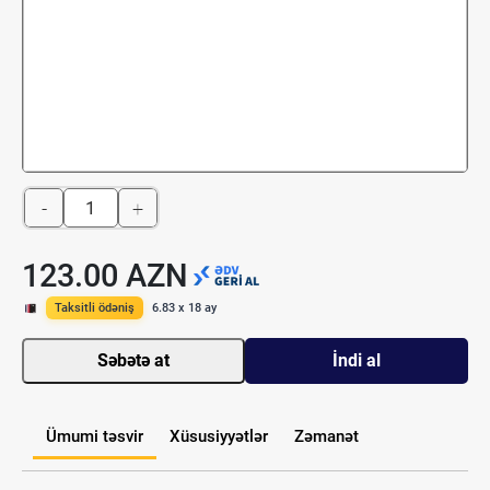
-
+
123.00 AZN
Taksitli ödəniş
6.83 x 18 ay
Səbətə at
İndi al
Ümumi təsvir
Xüsusiyyətlər
Zəmanət