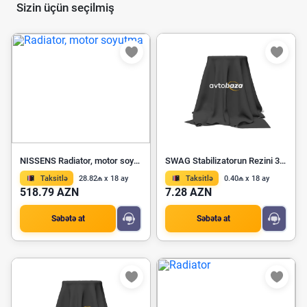
Sizin üçün seçilmiş
NISSENS Radiator, motor soyutma 64660
SWAG Stabilizatorun Rezini 30 92 7640
Taksitlə
28.82₼ x 18 ay
Taksitlə
0.40₼ x 18 ay
518.79 AZN
7.28 AZN
Səbətə at
Səbətə at