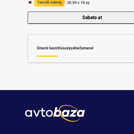
Taksitli ödəniş
28.89 x 18 ay
Səbətə at
Ümumi təsvir
Xüsusiyyətlər
Zəmanət