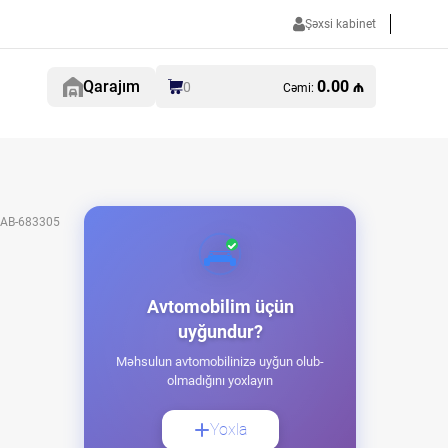
Şəxsi kabinet
Qarajım
0.00 ₼
0
Cəmi:
AB-683305
Avtomobilim üçün
uyğundur?
Məhsulun avtomobilinizə uyğun olub-
olmadığını yoxlayın
Yoxla