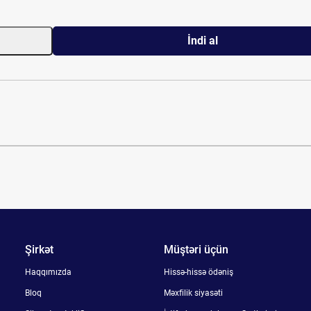
İndi al
Şirkət
Müştəri üçün
Haqqımızda
Hissə-hissə ödəniş
Bloq
Məxfilik siyasəti