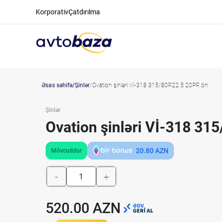
Korporativ
Çatdırılma
Əsas səhifə
Şinlər
Ovation şinləri Vİ-318 315/80R22.5 20PR ön
Şinlər
Ovation şinləri Vİ-318 31
20.80
AZN
Mövcuddur
-
+
520.00 AZN