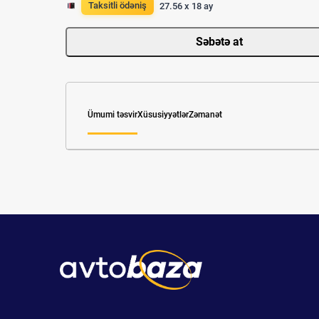
Taksitli ödəniş
27.56 x 18 ay
Səbətə at
Ümumi təsvir
Xüsusiyyətlər
Zəmanət