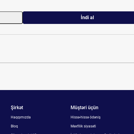
İndi al
Şirkət
Müştəri üçün
Haqqımızda
Hissə-hissə ödəniş
Bloq
Məxfilik siyasəti