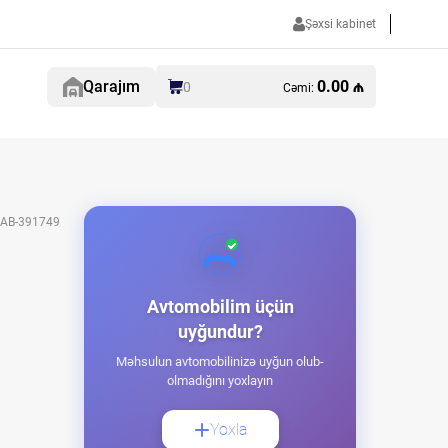
Şəxsi kabinet
Qarajım
0.00 ₼
0
Cəmi:
AB-391749
Avtomobilim üçün
uyğundur?
Məhsulun avtomobilinizə uyğun olub-
olmadığını yoxlayın
Yoxla