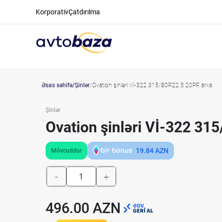
Korporativ
Çatdırılma
Əsas səhifə
Şinlər
Ovation şinləri Vİ-322 315/80R22.5 20PR arxa
Şinlər
Ovation şinləri Vİ-322 31
19.84
AZN
Mövcuddur
-
+
496.00 AZN