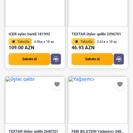
ICER əyləc bəndi 181993
TEXTAR Əyləc qəlibi 2396701
Taksitlə
6.06₼ x 18 ay
Taksitlə
2.61₼ x 18 ay
109.00 AZN
46.93 AZN
Səbətə at
Səbətə at
TEXTAR Əyləc qəlibi 2640701
FEBI BILSTEIN Yağayırıcı 34830