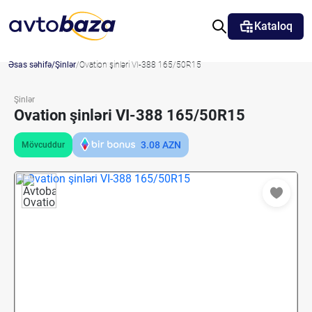
Kataloq
Əsas səhifə
Şinlər
Ovation şinləri VI-388 165/50R15
Şinlər
Ovation şinləri VI-388 165/50R15
3.08
AZN
Mövcuddur