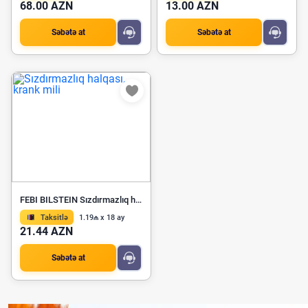
68.00 AZN
13.00 AZN
Səbətə at
Səbətə at
FEBI BILSTEIN Sızdırmazlıq halqası, krank mili 103607
Taksitlə
1.19₼ x 18 ay
21.44 AZN
Səbətə at