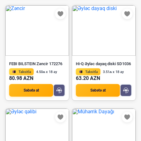
FEBI BILSTEIN Zəncir 172276
Hi-Q Əyləc dayaq diski SD1036
Taksitlə
4.50₼ x 18 ay
Taksitlə
3.51₼ x 18 ay
80.98 AZN
63.20 AZN
Səbətə at
Səbətə at