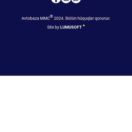
®
Avtobaza MMC
2024. Bütün hüquqlar qorunur.
Site by
LUMUSOFT