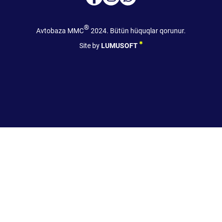
®
Avtobaza MMC
2024. Bütün hüquqlar qorunur.
Site by
LUMUSOFT