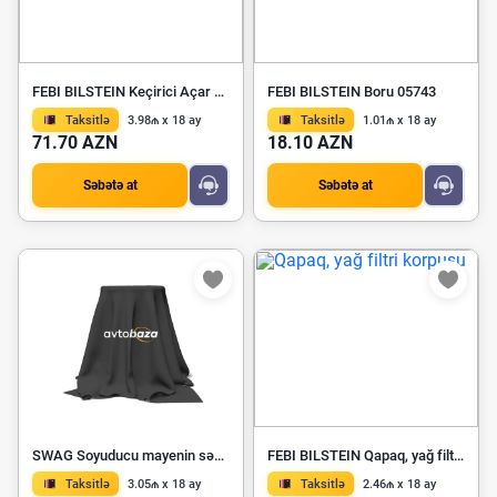
FEBI BILSTEIN Keçirici Açar 108834
FEBI BILSTEIN Boru 05743
Taksitlə
3.98₼ x 18 ay
Taksitlə
1.01₼ x 18 ay
71.70 AZN
18.10 AZN
Səbətə at
Səbətə at
SWAG Soyuducu mayenin səviyyəsini ölçən göstərici 40 10 3549
FEBI BILSTEIN Qapaq, yağ filtri korpusu 174253
Taksitlə
3.05₼ x 18 ay
Taksitlə
2.46₼ x 18 ay