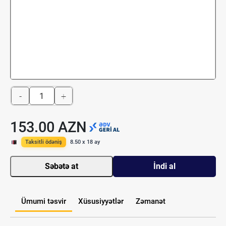
-
+
153.00 AZN
Taksitli ödəniş
8.50 x 18 ay
Səbətə at
İndi al
Ümumi təsvir
Xüsusiyyətlər
Zəmanət