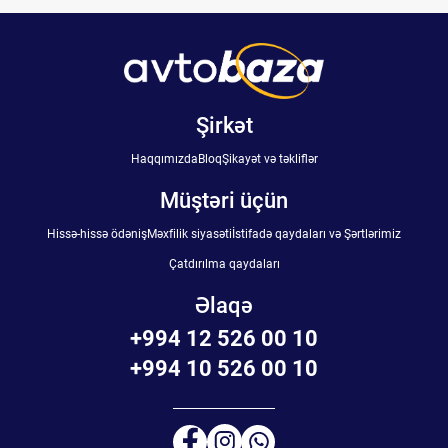
Şirkət
Haqqımızda
Bloq
Şikayət və təkliflər
Müştəri üçün
Hissə-hissə ödəniş
Məxfilik siyasəti
İstifadə qaydaları və Şərtlərimiz
Çatdırılma qaydaları
Əlaqə
+994 12 526 00 10
+994 10 526 00 10