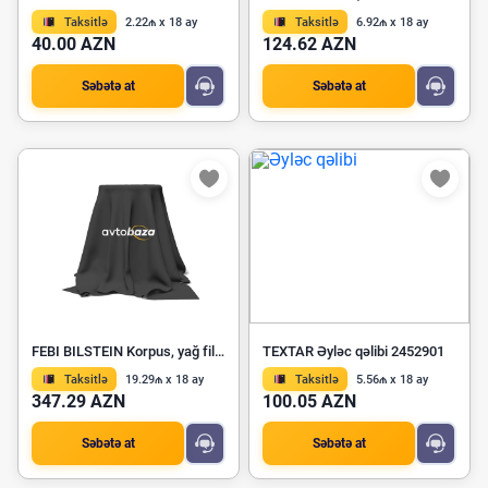
Taksitlə
2.22₼ x 18 ay
Taksitlə
6.92₼ x 18 ay
40.00 AZN
124.62 AZN
Səbətə at
Səbətə at
FEBI BILSTEIN Korpus, yağ filteri 172318
TEXTAR Əyləc qəlibi 2452901
Taksitlə
19.29₼ x 18 ay
Taksitlə
5.56₼ x 18 ay
347.29 AZN
100.05 AZN
Səbətə at
Səbətə at