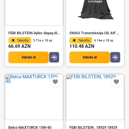
FEBI BILSTEIN Əyləc dayaq diski 08543
SWAG Transmissiya Oil, Atf 30 93 8935
Taksitlə
3.71₼ x 18 ay
Taksitlə
6.14₼ x 18 ay
66.69 AZN
110.48 AZN
Səbətə at
Səbətə at
Belco MAXTURCK 15W-40
FEBI BILSTEIN , 18929 18929