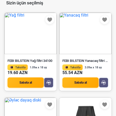
Sizin üçün seçilmiş
FEBI BILSTEIN Yağ filtri 34100
FEBI BILSTEIN Yanacaq filtri 172206
Taksitlə
1.09₼ x 18 ay
Taksitlə
3.09₼ x 18 ay
19.60 AZN
55.54 AZN
Səbətə at
Səbətə at