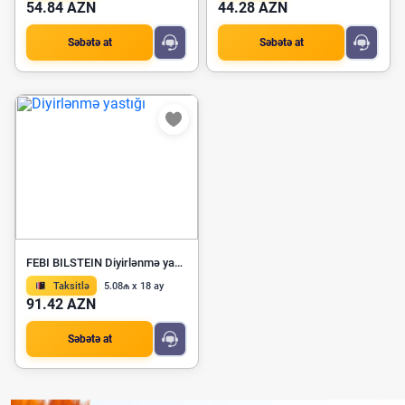
54.84 AZN
44.28 AZN
Səbətə at
Səbətə at
FEBI BILSTEIN Diyirlənmə yastığı 45609
Taksitlə
5.08₼ x 18 ay
91.42 AZN
Səbətə at