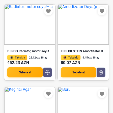
DENSO Radiator, motor soyutma DRM17116
FEBI BILSTEIN Amortizator Dayağı 177217
Taksitlə
25.12₼ x 18 ay
Taksitlə
4.45₼ x 18 ay
452.23 AZN
80.07 AZN
Səbətə at
Səbətə at