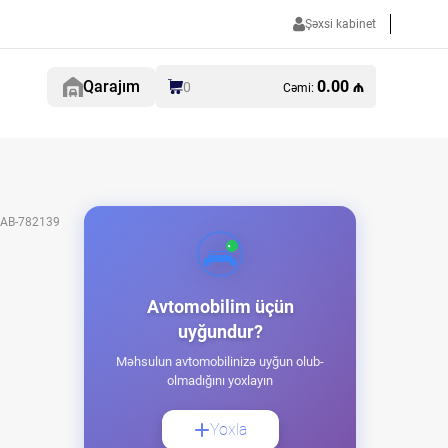
Şəxsi kabinet
Qarajım
0.00 ₼
0
Cəmi:
AB-782139
Avtomobilim üçün
uyğundur?
Məhsulun avtomobilinizə uyğun olub-
olmadığını yoxlayın
Yoxla