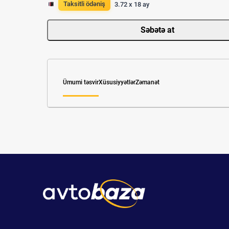
Taksitli ödəniş
3.72 x 18 ay
Səbətə at
Ümumi təsvir
Xüsusiyyətlər
Zəmanət