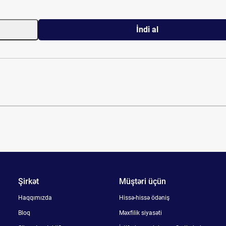
İndi al
Şirkət
Müştəri üçün
Haqqımızda
Hissə-hissə ödəniş
Bloq
Məxfilik siyasəti