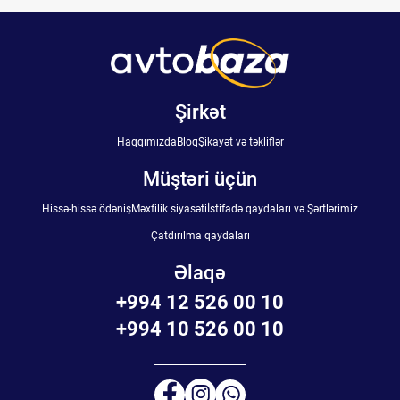
Şirkət
Haqqımızda
Bloq
Şikayət və təkliflər
Müştəri üçün
Hissə-hissə ödəniş
Məxfilik siyasəti
İstifadə qaydaları və Şərtlərimiz
Çatdırılma qaydaları
Əlaqə
+994 12 526 00 10
+994 10 526 00 10