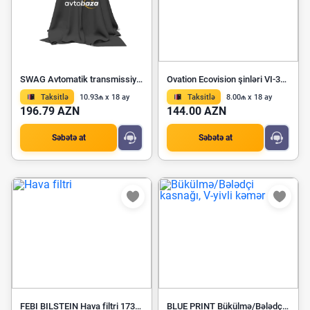
SWAG Avtomatik transmissiya yağı 5L 30 93 9096
Ovation Ecovision şinləri VI-386HP 235/55R19
Taksitlə
10.93₼ x 18 ay
Taksitlə
8.00₼ x 18 ay
196.79 AZN
144.00 AZN
Səbətə at
Səbətə at
FEBI BILSTEIN Hava filtri 173131
BLUE PRINT Bükülmə/Bələdçi kasnağı, V-yivli kəmər ADG07673