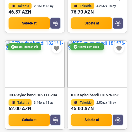
Taksitlə
2.58₼ x 18 ay
Taksitlə
4.26₼ x 18 ay
46.37 AZN
76.70 AZN
Səbətə at
Səbətə at
Rəsmi zəmanətli
Rəsmi zəmanətli
ICER əyləc bəndi 182111-204
ICER əyləc bəndi 181576-396
Taksitlə
3.44₼ x 18 ay
Taksitlə
2.50₼ x 18 ay
62.00 AZN
45.00 AZN
Səbətə at
Səbətə at