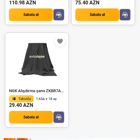
110.98 AZN
75.40 AZN
Səbətə at
Səbətə at
NGK Alışdırma şamı ZKBR7A-HTU
Taksitlə
1.63₼ x 18 ay
29.40 AZN
Səbətə at