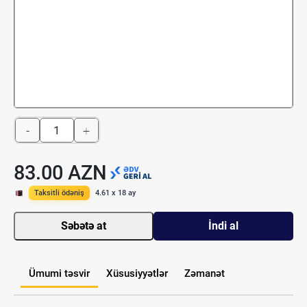
-
+
83.00 AZN
Taksitli ödəniş
4.61 x 18 ay
Səbətə at
İndi al
Ümumi təsvir
Xüsusiyyətlər
Zəmanət