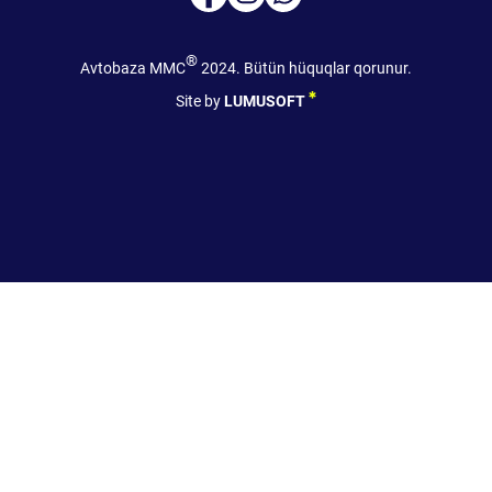
®
Avtobaza MMC
2024. Bütün hüquqlar qorunur.
Site by
LUMUSOFT