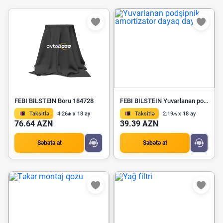
FEBI BILSTEIN Boru 184728
FEBI BILSTEIN Yuvarlanan podşipnik, amortizator dayaq dayağı 172919
Taksitlə
4.26₼ x 18 ay
Taksitlə
2.19₼ x 18 ay
76.64 AZN
39.39 AZN
Səbətə at
Səbətə at