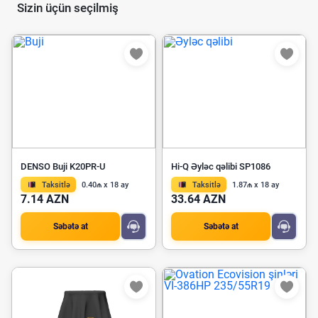
Sizin üçün seçilmiş
DENSO Buji K20PR-U
Hi-Q Əyləc qəlibi SP1086
Taksitlə
0.40₼ x 18 ay
Taksitlə
1.87₼ x 18 ay
7.14 AZN
33.64 AZN
Səbətə at
Səbətə at